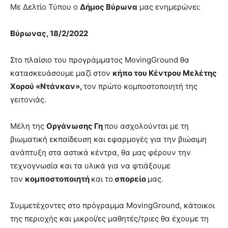
lesbians
Με Δελτίο Τύπου ο
Δήμος Βύρωνα
μας ενημερώνει:
very
hot
Βύρωνας, 18/2/2022
cam
show.
desi
xxx
Στο πλαίσιο του προγράμματος MovingGround θα
brandi
κατασκευάσουμε μαζί στον
κήπο του Κέντρου Μελέτης
lyons
Χορού «Ντάνκαν»,
τον πρώτο κομποστοποιητή της
teaches
γειτονιάς.
you
the
meaning
Μέλη της
Οργάνωσης Γη
που ασχολούνται με τη
of
βιωματική εκπαίδευση και εφαρμογές για την βιώσιμη
pain.
ανάπτυξη στα αστικά κέντρα, θα μας φέρουν την
pornhun
τεχνογνωσία και τα υλικά για να φτιάξουμε
hd
porn
τον
κομποστοποιητή
και το
σπορείο
μας.
Συμμετέχοντες στο πρόγραμμα MovingGround, κάτοικοι
της περιοχής και μικροί/ες μαθητές/τριες θα έχουμε τη