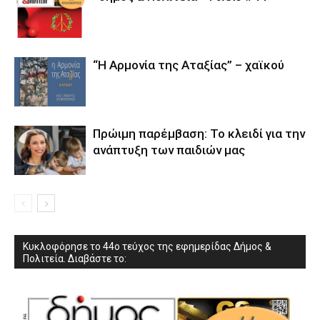
“Η Αρμονία της Αταξίας” – χαϊκού
Πρώιμη παρέμβαση: Το κλειδί για την
ανάπτυξη των παιδιών µας
Κυκλοφόρησε το 44ο τεύχος της εφημερίδας Δήμος &
Πολιτεία. Διαβάστε το: