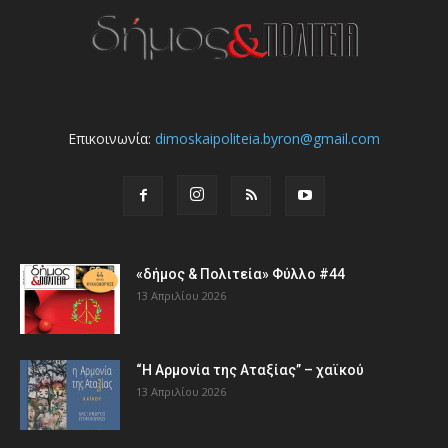
Επικοινωνία:
dimoskaipoliteia.byron@gmail.com
«δήμος & Πολιτεία» Φύλλο #44
13 Απριλίου 2026
“Η Αρμονία της Αταξίας” – χαϊκού
13 Απριλίου 2026