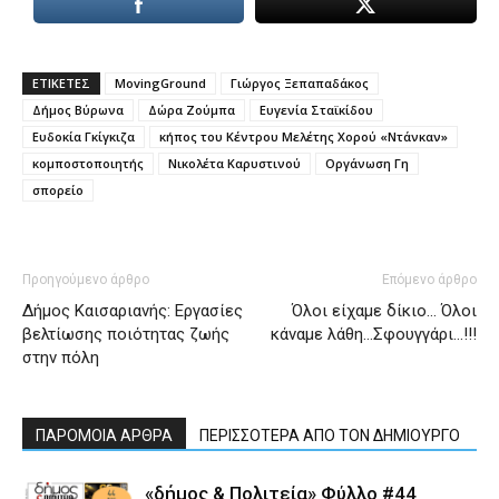
ΕΤΙΚΕΤΕΣ
MovingGround
Γιώργος Ξεπαπαδάκος
Δήμος Βύρωνα
Δώρα Ζούμπα
Ευγενία Σταϊκίδου
Ευδοκία Γκίγκιζα
κήπος του Κέντρου Μελέτης Χορού «Ντάνκαν»
κομποστοποιητής
Νικολέτα Καρυστινού
Οργάνωση Γη
σπορείο
Προηγούμενο άρθρο
Επόμενο άρθρο
Δήμος Καισαριανής: Εργασίες
Όλοι είχαμε δίκιο… Όλοι
βελτίωσης ποιότητας ζωής
κάναμε λάθη…Σφουγγάρι…!!!
στην πόλη
ΠΑΡΟΜΟΙΑ ΑΡΘΡΑ
ΠΕΡΙΣΣΟΤΕΡΑ ΑΠΟ ΤΟΝ ΔΗΜΙΟΥΡΓΟ
«δήμος & Πολιτεία» Φύλλο #44