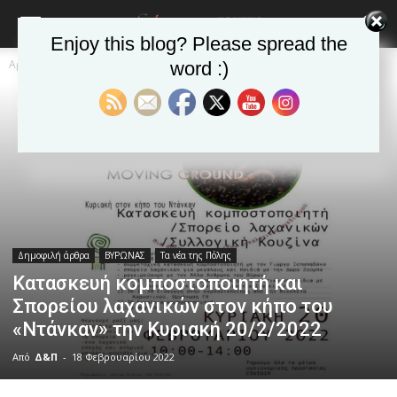
Enjoy this blog? Please spread the
Αρχική
Δημοφιλή άρθρα
word :)
Δημοφιλή άρθρα
ΒΥΡΩΝΑΣ
Τα νέα της Πόλης
Κατασκευή κομποστοποιητή και
Σπορείου λαχανικών στον κήπο του
«Ντάνκαν» την Κυριακή 20/2/2022
Από
Δ&Π
-
18 Φεβρουαρίου 2022
blonde