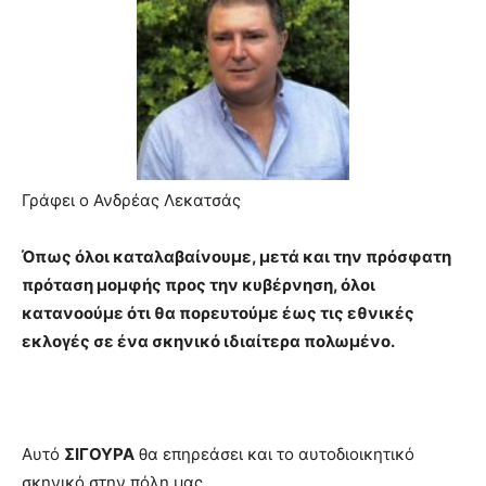
hot
cam
show.
desi
xxx
brandi
lyons
teaches
you
Γράφει ο Ανδρέας Λεκατσάς
the
meaning
of
Όπως όλοι καταλαβαίνουμε, μετά και την πρόσφατη
pain.
πρόταση μομφής προς την κυβέρνηση, όλοι
pornhun
κατανοούμε ότι θα πορευτούμε έως τις εθνικές
hd
porn
εκλογές σε ένα σκηνικό ιδιαίτερα πολωμένο.
Αυτό
ΣΙΓΟΥΡΑ
θα επηρεάσει και το αυτοδιοικητικό
σκηνικό στην πόλη μας.