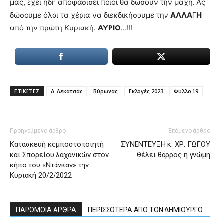
μας, έχει ήδη αποφασίσει ποιοι θα δώσουν την μάχη. Ας
δώσουμε όλοι τα χέρια να διεκδικήσουμε την
ΑΛΛΑΓΗ
από την πρώτη Κυριακή.
ΑΥΡΙΟ
…!!!
ΕΤΙΚΕΤΕΣ
Α. Λεκατσάς
Βύρωνας
Εκλογές 2023
Φύλλο 19
Προηγούμενο άρθρο
Επόμενο άρθρο
Κατασκευή κομποστοποιητή
ΣΥΝΕΝΤΕΥΞΗ κ. ΧΡ. ΓΩΓΟΥ
και Σπορείου λαχανικών στον
Θέλει θάρρος η γνώμη
κήπο του «Ντάνκαν» την
Κυριακή 20/2/2022
ΠΑΡΟΜΟΙΑ ΑΡΘΡΑ
ΠΕΡΙΣΣΟΤΕΡΑ ΑΠΟ ΤΟΝ ΔΗΜΙΟΥΡΓΟ