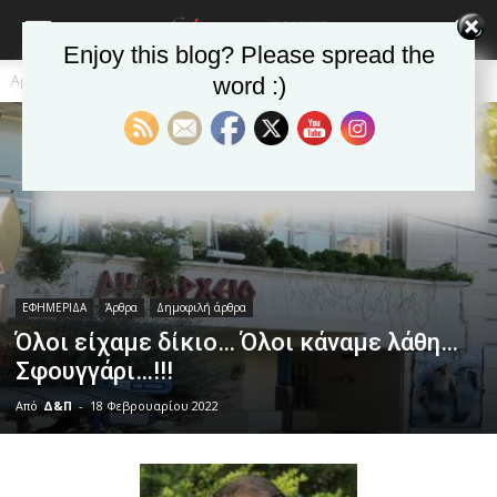
Enjoy this blog? Please spread the
Αρχική
ΕΦΗΜΕΡΙΔΑ
Άρθρα
word :)
ΕΦΗΜΕΡΙΔΑ
Άρθρα
Δημοφιλή άρθρα
Όλοι είχαμε δίκιο… Όλοι κάναμε λάθη…
Σφουγγάρι…!!!
Από
Δ&Π
-
18 Φεβρουαρίου 2022
blonde
lesbians
very