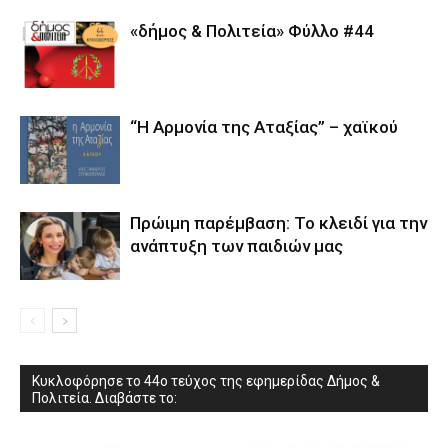
«δήμος & Πολιτεία» Φύλλο #44
“Η Αρμονία της Αταξίας” – χαϊκού
Πρώιμη παρέμβαση: Το κλειδί για την
ανάπτυξη των παιδιών µας
Κυκλοφόρησε το 44ο τεύχος της εφημερίδας Δήμος &
Πολιτεία. Διαβάστε το: