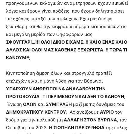
προηγούμενων εκλογικών αναμετρήσεων έχουν ειπωθεί
λόγια και έχουν γίνει πράξεις, που έχουν δηλητηριάσει
τις σχέσεις μεταξύ των στελεχών. Έχω μια άποψη
ξεκάθαρη και θα την εκφράσω σήμερα εκπροσωπώντας
και μεγάλη μερίδα των ψηφοφόρων μας:
ΣΦΟΥΓΓΆΡΙ…!!! ΟΛΟΙ ΔΙΚΙΟ ΕΙΧΑΜΕ..!! ΚΑΙ Ο ΕΝΑΣ ΚΑΙ Ο
ΑΛΛΟΣ ΚΑΙ ΟΛΟΙ ΜΑΣ ΚΑΘΕΝΑΣ ΞΕΧΩΡΙΣΤΑ..!! ΤΩΡΑ ΤΙ
ΚΑΝΟΥΜΕ;
Κινητοποίηση άμεση όλων και στρογγυλό τραπέζι
στελεχών είναι η μόνη λύση για τον Βύρωνα.
ΥΠΑΡΧΟΥΝ ΑΝΘΡΩΠΟΙ ΝΑ ΑΝΑΛΑΒΟΥΝ ΤΗΝ
ΠΡΩΤΟΒΟΥΛΙΑ , ΤΙ ΠΕΡΙΜΕΝΟΥΝ ΚΑΙ ΔΕΝ ΤΟ ΚΑΝΟΥΝ;
Ένωση
ΟΛΩΝ
και
ΣΥΜΠΡΑΞΗ
μαζί με τις δυνάμεις του
ΔΗΜΟΚΡΑΤΙΚΟΎ ΚΕΝΤΡΟΥ
. Ας ανοίξουμε
ΑΥΡΙΟ
τον
δρόμο για την πολυπόθητη
ΑΛΛΑΓΗ ΣΤΟΝ ΒΥΡΩΝΑ
, τον
Οκτώβρη του 2023.
Η ΣΙΩΠΗΛΗ ΠΛΕΙΟΨΗΦΙΑ
της πόλης