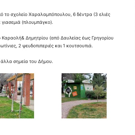
ό το σχολείο Χαραλαμπόπουλου, 6 δέντρα (3 ελιές
α γιασεμιά (πλουμπάγκο).
ο Καραολή& Δημητρίου (από Δαυλείας έως Γρηγορίου
φωτίνιες, 2 ψευδοπιπεριές και 1 κουτσουπιά.
 άλλα σημεία του Δήμου.