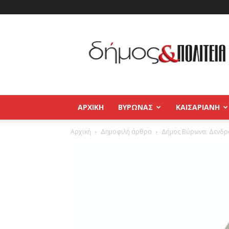
Δήμος
και
Πολιτεία
Βύρωνας
–
Καισαριανή
–
ΑΡΧΙΚΉ
ΒΥΡΩΝΑΣ
ΚΑΙΣΑΡΙΑΝΗ
Παγκράτι
Αρχική
Δημοφιλή άρθρα
Δήμος Βύρωνα: Δενδρ