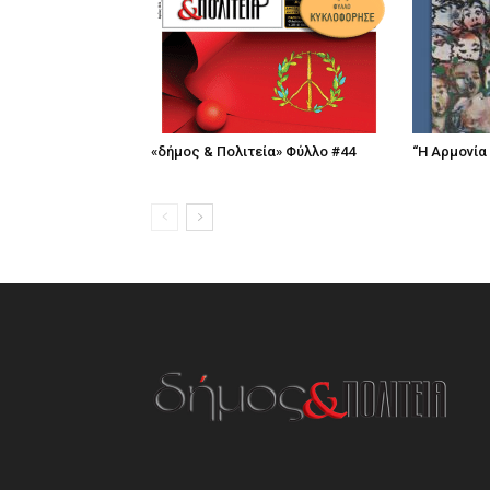
«δήμος & Πολιτεία» Φύλλο #44
“Η Αρμονία