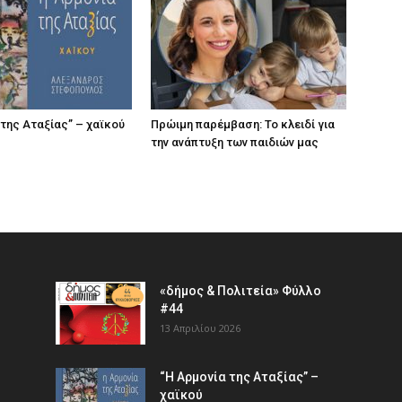
 της Αταξίας” – χαϊκού
Πρώιμη παρέμβαση: Το κλειδί για
την ανάπτυξη των παιδιών µας
«δήμος & Πολιτεία» Φύλλο
#44
13 Απριλίου 2026
“Η Αρμονία της Αταξίας” –
χαϊκού