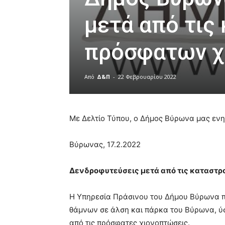
μετά από τις
πρόσφατων 
Από
Δ&Π
-
22 Φεβρουαρίου 2022
blonde
lesbians
Με Δελτίο Τύπου, ο Δήμος Βύρωνα μας ενη
very
hot
cam
Βύρωνας, 17.2.2022
show.
desi
xxx
Δενδροφυτεύσεις μετά από τις κατασ
brandi
lyons
teaches
Η Υπηρεσία Πράσινου του Δήμου Βύρωνα π
you
θάμνων σε άλση και πάρκα του Βύρωνα, ύ
the
από τις πρόσφατες χιονοπτώσεις.