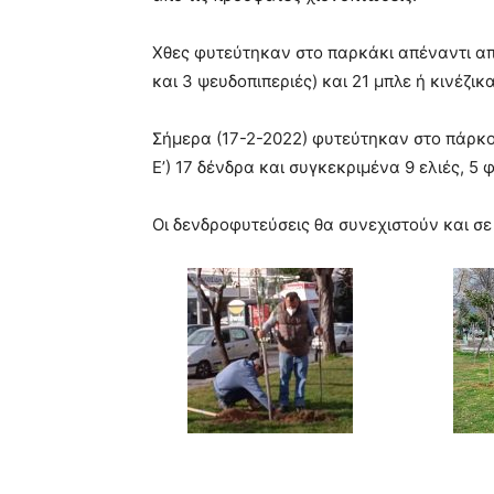
meaning
of
pain.
Χθες φυτεύτηκαν στο παρκάκι απέναντι απ
pornhun
και 3 ψευδοπιπεριές) και 21 μπλε ή κινέζικ
hd
porn
Σήμερα (17-2-2022) φυτεύτηκαν στο πάρκ
Ε’) 17 δένδρα και συγκεκριμένα 9 ελιές, 5 
Οι δενδροφυτεύσεις θα συνεχιστούν και σε