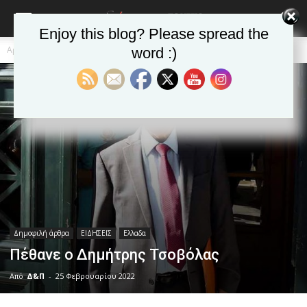
Enjoy this blog? Please spread the
Αρχική
Δημοφιλή άρθρα
word :)
Δημοφιλή άρθρα
ΕΙΔΗΣΕΙΣ
Ελλαδα
Πέθανε ο Δημήτρης Τσοβόλας
Από
Δ&Π
-
25 Φεβρουαρίου 2022
blonde