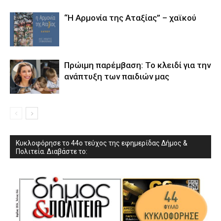
“Η Αρμονία της Αταξίας” – χαϊκού
Πρώιμη παρέμβαση: Το κλειδί για την
ανάπτυξη των παιδιών µας
Κυκλοφόρησε το 44ο τεύχος της εφημερίδας Δήμος &
Πολιτεία. Διαβάστε το: