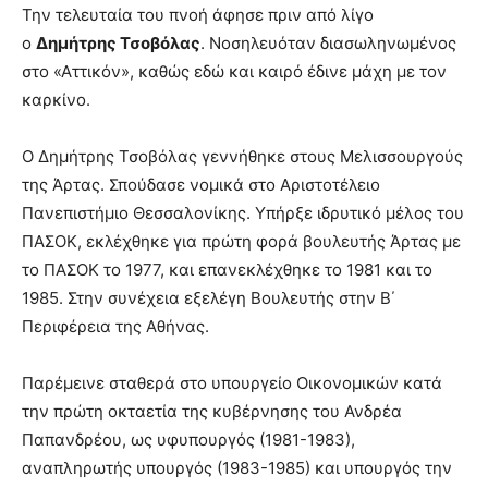
lesbians
Την τελευταία του πνοή άφησε πριν από λίγο
very
ο
Δημήτρης Τσοβόλας
. Νοσηλευόταν διασωληνωμένος
hot
στο «Αττικόν», καθώς εδώ και καιρό έδινε μάχη με τον
cam
καρκίνο.
show.
desi
xxx
brandi
Ο Δημήτρης Τσοβόλας γεννήθηκε στους Μελισσουργούς
lyons
της Άρτας. Σπούδασε νομικά στο Αριστοτέλειο
teaches
Πανεπιστήμιο Θεσσαλονίκης. Υπήρξε ιδρυτικό μέλος του
you
ΠΑΣΟΚ, εκλέχθηκε για πρώτη φορά βουλευτής Άρτας με
the
meaning
το ΠΑΣΟΚ το 1977, και επανεκλέχθηκε το 1981 και το
of
1985. Στην συνέχεια εξελέγη Βουλευτής στην Β΄
pain.
Περιφέρεια της Αθήνας.
pornhun
hd
porn
Παρέμεινε σταθερά στο υπουργείο Οικονομικών κατά
την πρώτη οκταετία της κυβέρνησης του Ανδρέα
Παπανδρέου, ως υφυπουργός (1981-1983),
αναπληρωτής υπουργός (1983-1985) και υπουργός την