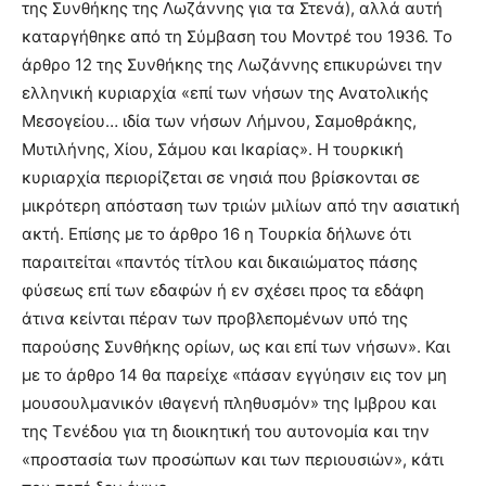
της Συνθήκης της Λωζάννης για τα Στενά), αλλά αυτή
καταργήθηκε από τη Σύμβαση του Μοντρέ του 1936. Το
άρθρο 12 της Συνθήκης της Λωζάννης επικυρώνει την
ελληνική κυριαρχία «επί των νήσων της Ανατολικής
Μεσογείου… ιδία των νήσων Λήμνου, Σαμοθράκης,
Μυτιλήνης, Χίου, Σάμου και Ικαρίας». Η τουρκική
κυριαρχία περιορίζεται σε νησιά που βρίσκονται σε
μικρότερη απόσταση των τριών μιλίων από την ασιατική
ακτή. Επίσης με το άρθρο 16 η Τουρκία δήλωνε ότι
παραιτείται «παντός τίτλου και δικαιώματος πάσης
φύσεως επί των εδαφών ή εν σχέσει προς τα εδάφη
άτινα κείνται πέραν των προβλεπομένων υπό της
παρούσης Συνθήκης ορίων, ως και επί των νήσων». Και
με το άρθρο 14 θα παρείχε «πάσαν εγγύησιν εις τον μη
μουσουλμανικόν ιθαγενή πληθυσμόν» της Ιμβρου και
της Τενέδου για τη διοικητική του αυτονομία και την
«προστασία των προσώπων και των περιουσιών», κάτι