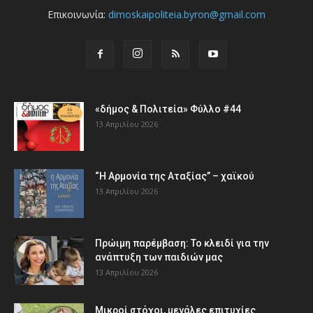
Επικοινωνία:
dimoskaipoliteia.byron@gmail.com
«δήμος & Πολιτεία» Φύλλο #44
13 Απριλίου 2026
“Η Αρμονία της Αταξίας” – χαϊκού
13 Απριλίου 2026
Πρώιμη παρέμβαση: Το κλειδί για την
ανάπτυξη των παιδιών µας
13 Απριλίου 2026
Μικροί στόχοι, μεγάλες επιτυχίες