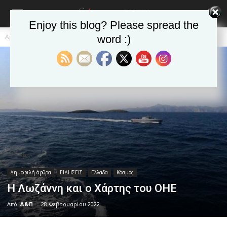
Enjoy this blog? Please spread the
Αρχική
Δημοφιλή άρθρα
word :)
Δημοφιλή άρθρα
ΕΙΔΗΣΕΙΣ
Ελλαδα
Κόσμος
Η Λωζάννη και ο Χάρτης του ΟΗΕ
Από
Δ&Π
-
28 Φεβρουαρίου 2022
blonde