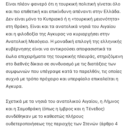
lesbians
Είναι πλέον φανερό ότι η τουρκική πολιτική γίνεται όλο
very
και πιο επιθετική και επικίνδυνη απέναντι στην Ελλάδα.
hot
Δεν είναι μόνο το Κυπριακό ή η «τουρκική μειονότητα»
cam
στη Θράκη. Είναι και τα ανατολικά νησιά του Αιγαίου
show.
desi
xxx
και η φιλοδοξία της Αγκυρας να κυριαρχήσει στην
brandi
Ανατολική Μεσόγειο. Η μοναδική επιλογή της ελληνικής
lyons
κυβέρνησης είναι να αντικρούσει αποφασιστικά τα
teaches
έωλα επιχειρήματα της τουρκικής πλευράς, στηριζόμενη
you
στο διεθνές δίκαιο σε συνδυασμό με τις διατάξεις των
the
meaning
συμφωνιών που υπέγραψε κατά το παρελθόν, τις οποίες
of
συχνά με τρόπο πρόχειρο και υπερφίαλο επικαλείται η
pain.
Αγκυρα.
pornhun
hd
porn
Σχετικά με τα νησιά του ανατολικού Αιγαίου, η Λήμνος
και η Σαμοθράκη (όπως η Ιμβρος και η Τένεδος)
συνδέθηκαν με το καθεστώς πλήρους
ουδετεροποιήσεως της περιοχής των Στενών (άρθρο 4