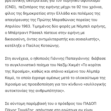
βρετανικής εκστρατείας για τον πυρηνικό αφοπλισμό
(CND), πεζοπόρος της ειρήνης μέχρι τα 92 του χρόνια,
φίλος της δημοκρατίας στην Ελλάδα και πολέμιος της
απαγόρευσης της Πρώτης Μαραθώνιας πορείας του
Απριλίου 1963. Τιμημένος δύο φορές με Νόμπελ ειρήνης,
ο Μπέρτραντ Ράσσελ πίστευε στην ειρήνη με
δικαιοσύνη, όντας αντιμιλιταριστής και σοσιαλιστής»,
κατέληξε ο Παύλος Κοτσώνης.
Στη συνέχεια, ο ηθοποιός Γιάννης Παπαγιάννης διάβασε
το συγκλονιστικό ποίημα του Ναζίμ Χικμέτ «Το κορίτσι
της Χιροσίμα», καθώς και σπάνιο κείμενο του Αλμπέρ
Καμύ, το οποίο έγραψε αμέσως μετά το ολοκαύτωμα της
Χιροσίμα ως προειδοποίηση για τον κίνδυνο «συλλογικής
αυτοκτονίας της ανθρωπότητας».
Σε σύντομη παρέμβασή του ο πρόεδρος του ΠΑΔΟΠ
Πάνος Τριγάζης απάντησε στο ερώτημα αν είναι