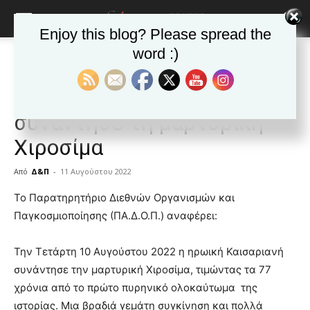
Enjoy this blog? Please spread the
word :)
Αρχική
Δημοφιλή άρθρα
Δημοφιλή άρθρα
ΚΑΙΣΑΡΙΑΝΗ
Νέα της Καισαριανής
Η ηρωική Καισαριανή
συνάντησε τη μαρτυρική
Χιροσίμα
Από
Δ&Π
-
11 Αυγούστου 2022
blonde
Το Παρατηρητήριο Διεθνών Οργανισμών και
lesbians
Παγκοσμιοποίησης (ΠΑ.Δ.Ο.Π.) αναφέρει:
very
hot
Την Τετάρτη 10 Αυγούστου 2022 η ηρωική Καισαριανή
cam
show.
συνάντησε την μαρτυρική Χιροσίμα, τιμώντας τα 77
desi
xxx
χρόνια από το πρώτο πυρηνικό ολοκαύτωμα της
brandi
ιστορίας. Μια βραδιά γεμάτη συγκίνηση και πολλά