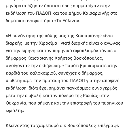
lyons
μηνύματα έζησαν όσοι και όσες συμμετείχαν στην
teaches
εκδήλωση του ΠΑΔΟΠ και του Δήμου Καισαριανής στο
you
the
δημοτικό αναψυκτήριο «Τα Ξύλινα».
meaning
of
«Η συνάντηση της πόλης μας της Καισαριανής είναι
pain.
διαρκής με την Χιροσίμα , γιατί διαρκής είναι ο αγώνας
pornhun
hd
για την ειρήνη και τον πυρηνικό αφοπλισμό» τόνισε ο
porn
δήμαρχος Καισαριανής Χρήστος Βοσκόπουλος,
ανοίγοντας την εκδήλωση. «Παρότι βρισκόμαστε στην
καρδιά του καλοκαιριού, συνέχισε ο δήμαρχος,
υιοθετήσαμε την πρόταση του ΠΑΔΟΠ για την αποψινή
εκδήλωση, διότι έχει σημάνει παγκόσμιος συναγερμός
μετά την εισβολή και τον πόλεμο της Ρωσίας στην
Ουκρανία, που σήμανε και την επιστροφή του πυρηνικού
εφιάλτη».
Κλείνοντας το χαιρετισμό ο κ Βοσκόπουλος υπέγραψε