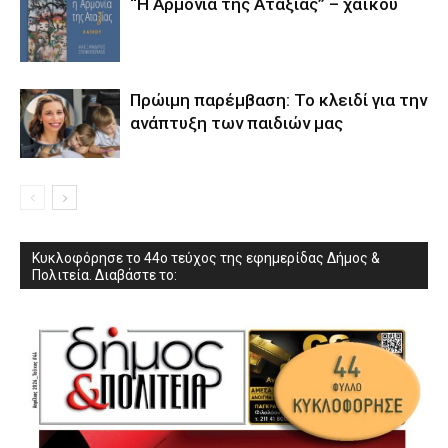
“Η Αρμονία της Αταξίας” – χαϊκού
Πρώιμη παρέμβαση: Το κλειδί για την
ανάπτυξη των παιδιών µας
Κυκλοφόρησε το 44ο τεύχος της εφημερίδας Δήμος &
Πολιτεία. Διαβάστε το: