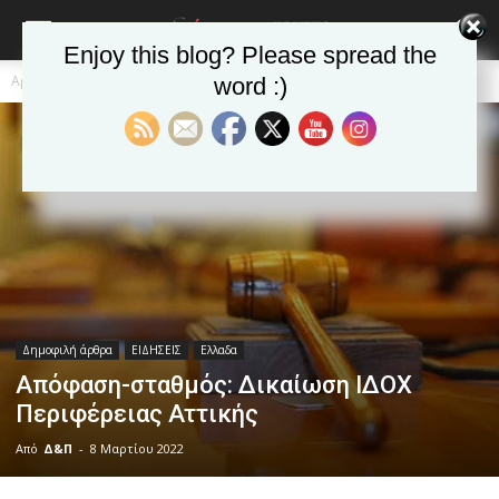
Enjoy this blog? Please spread the
Αρχική
Δημοφιλή άρθρα
word :)
Δημοφιλή άρθρα
ΕΙΔΗΣΕΙΣ
Ελλαδα
Απόφαση-σταθμός: Δικαίωση ΙΔΟΧ
Περιφέρειας Αττικής
Από
Δ&Π
-
8 Μαρτίου 2022
blonde