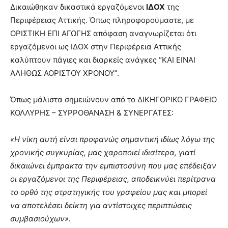
lesbians
Δικαιώθηκαν δικαστικά εργαζόμενοι
ΙΔΟΧ
της
very
Περιφέρειας Αττικής. Όπως πληροφορούμαστε, με
hot
ΟΡΙΣΤΙΚΗ ΕΠΙ ΑΓΩΓΗΣ απόφαση αναγνωρίζεται ότι
cam
εργαζόμενοι ως ΙΔΟΧ στην Περιφέρεια Αττικής
show.
desi
xxx
καλύπτουν πάγιες και διαρκείς ανάγκες “ΚΑΙ ΕΙΝΑΙ
brandi
ΑΛΗΘΩΣ ΑΟΡΙΣΤΟΥ ΧΡΟΝΟΥ”.
lyons
teaches
Όπως μάλιστα σημειώνουν από το ΔΙΚΗΓΟΡΙΚΟ ΓΡΑΦΕΙΟ
you
ΚΟΛΛΥΡΗΣ – ΣΥΡΡΟΘΑΝΑΣΗ & ΣΥΝΕΡΓΑΤΕΣ:
the
meaning
of
«Η νίκη αυτή είναι προφανώς σημαντική ιδίως λόγω της
pain.
χρονικής συγκυρίας, μας χαροποιεί ιδιαίτερα, γιατί
pornhun
δικαιώνει έμπρακτα την εμπιστοσύνη που μας επέδειξαν
hd
porn
οι εργαζόμενοι της Περιφέρειας, αποδεικνύει περίτρανα
το ορθό της στρατηγικής του γραφείου μας και μπορεί
να αποτελέσει δείκτη για αντίστοιχες περιπτώσεις
συμβασιούχων».