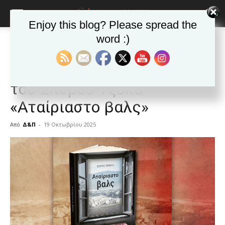
Enjoy this blog? Please spread the
word :)
Αρχική
ΑΠΟΨΕΙΣ
ΑΠΟΨΕΙΣ
Δημοφιλή άρθρα
ΕΙΔΗΣΕΙΣ
Ελλαδα
Κυκλοφόρησε το νέο βιβλίο
του Σπύρου Τζόκα
«Αταίριαστο βαλς»
Από
Δ&Π
-
19 Οκτωβρίου 2025
blonde
lesbians
very
hot
cam
show.
desi
xxx
brandi