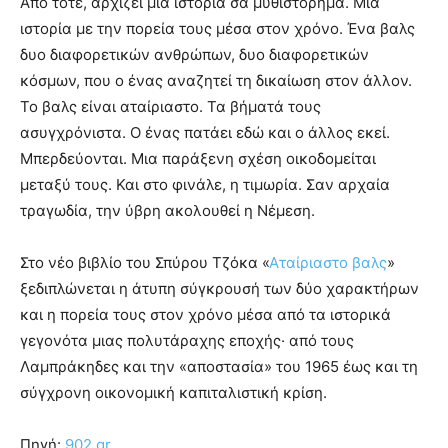
Από τότε, αρχίζει μια ιστορία σα μυθιστόρημα. Μια
ιστορία με την πορεία τους μέσα στον χρόνο. Ένα βαλς
δυο διαφορετικών ανθρώπων, δυο διαφορετικών
κόσμων, που ο ένας αναζητεί τη δικαίωση στον άλλον.
Το βαλς είναι αταίριαστο. Τα βήματά τους
ασυγχρόνιστα. Ο ένας πατάει εδώ και ο άλλος εκεί.
Μπερδεύονται. Μια παράξενη σχέση οικοδομείται
μεταξύ τους. Και στο φινάλε, η τιμωρία. Σαν αρχαία
τραγωδία, την ύβρη ακολουθεί η Νέμεση.
Στο νέο βιβλίο του Σπύρου Τζόκα «
Αταίριαστο βαλς
»
ξεδιπλώνεται η άτυπη σύγκρουσή των δύο χαρακτήρων
και η πορεία τους στον χρόνο μέσα από τα ιστορικά
γεγονότα μιας πολυτάραχης εποχής· από τους
Λαμπράκηδες και την «αποστασία» του 1965 έως και τη
σύγχρονη οικονομική καπιταλιστική κρίση.
Πηγή:
902.gr