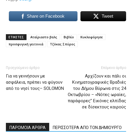
Share on Facebook
Tweet
ΕΤΙΚΕΤΕΣ
Αταίριαστο βαλς
Βιβλίο
Κυκλοφόρησε
προσφυγική γειτονιά
Τζόκας Σπύρος
Προηγούμενο άρθρο
Επόμενο άρθρο
Για να γεννήσουν με
Αρχίζουν και πάλι οι
ασφάλεια, πρέπει να φύγουν
Κινηματογραφικές Βραδιές
από το νησί τους– SOLOMON
του Δήμου Βύρωνα στις 24
Οκτωβρίου – «Νότες ωραίες,
παράφορες” Εικόνες ελπίδας
σε δίσεκτους καιρούς
ΠΑΡΟΜΟΙΑ ΑΡΘΡΑ
ΠΕΡΙΣΣΟΤΕΡΑ ΑΠΟ ΤΟΝ ΔΗΜΙΟΥΡΓΟ