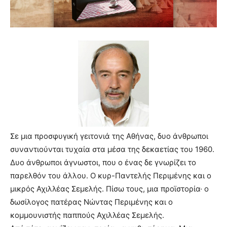
lyons
teaches
you
the
meaning
of
pain.
pornhun
hd
porn
Σε μια προσφυγική γειτονιά της Αθήνας, δυο άνθρωποι
συναντιούνται τυχαία στα μέσα της δεκαετίας του 1960.
Δυο άνθρωποι άγνωστοι, που ο ένας δε γνωρίζει το
παρελθόν του άλλου. Ο κυρ-Παντελής Περιμένης και ο
μικρός Αχιλλέας Σεμελής. Πίσω τους, μια προϊστορία· ο
δωσίλογος πατέρας Νώντας Περιμένης και ο
κομμουνιστής παππούς Αχιλλέας Σεμελής.