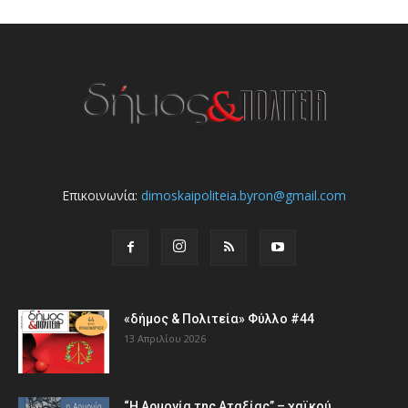
Επικοινωνία:
dimoskaipoliteia.byron@gmail.com
«δήμος & Πολιτεία» Φύλλο #44
13 Απριλίου 2026
“Η Αρμονία της Αταξίας” – χαϊκού