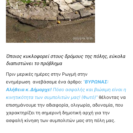
you
the
meaning
of
pain.
pornhun
hd
porn
Όποιος κυκλοφορεί στους δρόμους της πόλης, εύκολα
διαπιστώνει το πρόβλημα
Πριν μερικές ημέρες στην Ρωγμή στην
ενημέρωση ανεβάσαμε ένα άρθρο:
“
ΒΥΡΩΝΑΣ:
Αλήθεια κ. Δήμαρχε!
Πόσο ασφαλής και βιώσιμη είναι η
κινητικότητα των συμπολιτών μας! (Φωτό)”
θέλοντας να
επισημάνουμε την αδιαφορία, ολιγωρία, αδυναμία, που
χαρακτηρίζει τη σημερινή δημοτική αρχή για την
ασφαλή κίνηση των συμπολιτών μας στη πόλη μας.