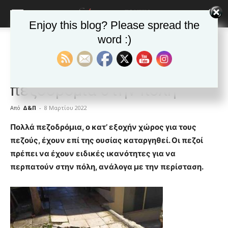
Enjoy this blog? Please spread the
word :)
Αρχική
Δημοφιλή άρθρα
Δημοφιλή άρθρα
ΒΥΡΩΝΑΣ
Τα νέα της Πόλης
Βύρωνας: “Απροσπέλαστα”
πεζοδρόμια στην πόλη
Από
Δ&Π
-
8 Μαρτίου 2022
blonde
Πολλά πεζοδρόμια, ο κατ’ εξοχήν χώρος για τους
lesbians
πεζούς, έχουν επί της ουσίας καταργηθεί. Οι πεζοί
very
πρέπει να έχουν ειδικές ικανότητες για να
hot
περπατούν στην πόλη, ανάλογα με την περίσταση.
cam
show.
desi
xxx
brandi
lyons
teaches