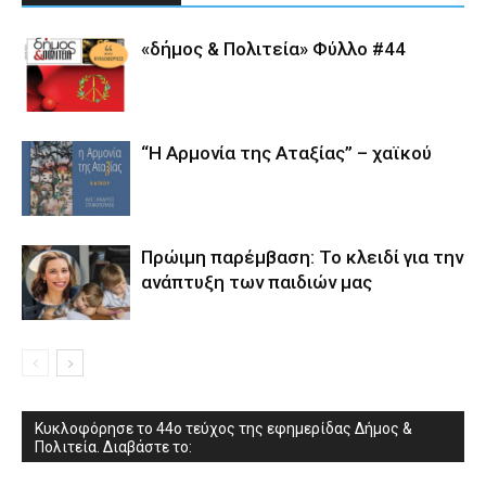
«δήμος & Πολιτεία» Φύλλο #44
“Η Αρμονία της Αταξίας” – χαϊκού
Πρώιμη παρέμβαση: Το κλειδί για την
ανάπτυξη των παιδιών µας
Κυκλοφόρησε το 44ο τεύχος της εφημερίδας Δήμος &
Πολιτεία. Διαβάστε το: