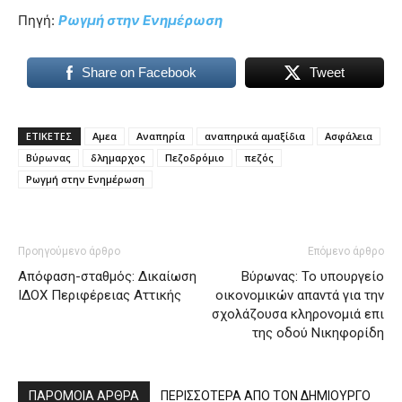
Πηγή:
Ρωγμή στην Ενημέρωση
Share on Facebook
Tweet
ΕΤΙΚΕΤΕΣ
Αμεα
Αναπηρία
αναπηρικά αμαξίδια
Ασφάλεια
Βύρωνας
δλημαρχος
Πεζοδρόμιο
πεζός
Ρωγμή στην Eνημέρωση
Προηγούμενο άρθρο
Επόμενο άρθρο
Απόφαση-σταθμός: Δικαίωση
Βύρωνας: Το υπουργείο
ΙΔΟΧ Περιφέρειας Αττικής
οικονομικών απαντά για την
σχολάζουσα κληρονομιά επι
της οδού Νικηφορίδη
ΠΑΡΟΜΟΙΑ ΑΡΘΡΑ
ΠΕΡΙΣΣΟΤΕΡΑ ΑΠΟ ΤΟΝ ΔΗΜΙΟΥΡΓΟ