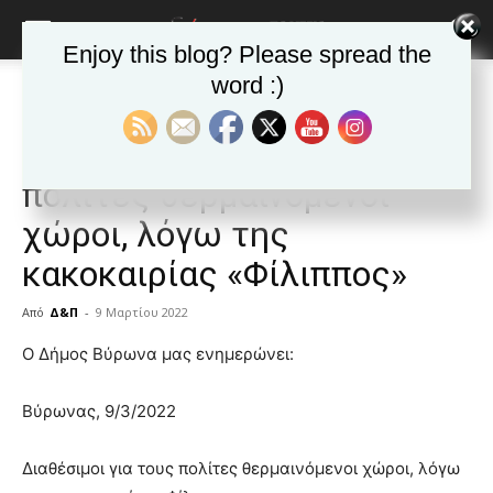
Enjoy this blog? Please spread the
word :)
Αρχική
ΒΥΡΩΝΑΣ
Ανακοινώσεις - Δελτία τύπου
ΒΥΡΩΝΑΣ
Ανακοινώσεις - Δελτία τύπου
Δημοφιλή άρθρα
Διαθέσιμοι για τους
πολίτες θερμαινόμενοι
χώροι, λόγω της
κακοκαιρίας «Φίλιππος»
Από
Δ&Π
-
9 Μαρτίου 2022
blonde
Ο Δήμος Βύρωνα μας ενημερώνει:
lesbians
very
Βύρωνας, 9/3/2022
hot
cam
show.
Διαθέσιμοι για τους πολίτες θερμαινόμενοι χώροι, λόγω
desi
xxx