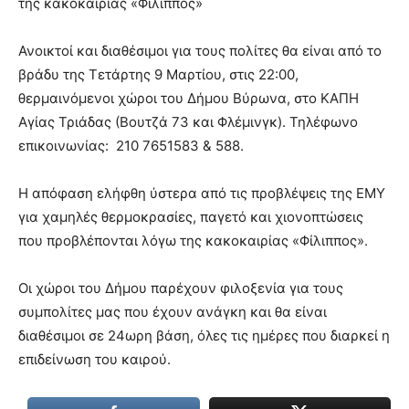
της κακοκαιρίας «Φίλιππος»
brandi
lyons
Ανοικτοί και διαθέσιμοι για τους πολίτες θα είναι από το
teaches
βράδυ της Τετάρτης 9 Μαρτίου, στις 22:00,
you
the
θερμαινόμενοι χώροι του Δήμου Βύρωνα, στο ΚΑΠΗ
meaning
Αγίας Τριάδας (Βουτζά 73 και Φλέμινγκ). Τηλέφωνο
of
επικοινωνίας: 210 7651583 & 588.
pain.
pornhun
hd
Η απόφαση ελήφθη ύστερα από τις προβλέψεις της ΕΜΥ
porn
για χαμηλές θερμοκρασίες, παγετό και χιονοπτώσεις
που προβλέπονται λόγω της κακοκαιρίας «Φίλιππος».
Οι χώροι του Δήμου παρέχουν φιλοξενία για τους
συμπολίτες μας που έχουν ανάγκη και θα είναι
διαθέσιμοι σε 24ωρη βάση, όλες τις ημέρες που διαρκεί η
επιδείνωση του καιρού.