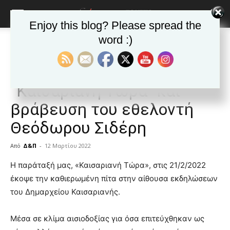
Enjoy this blog? Please spread the
word :)
Αρχική
Δημοφιλή άρθρα
Δημοφιλή άρθρα
ΚΑΙΣΑΡΙΑΝΗ
Νέα της Καισαριανής
Κοπή πίτας της παράταξης
“Καισαριανή Τώρα” και
βράβευση του εθελοντή
Θεόδωρου Σιδέρη
Από
Δ&Π
-
12 Μαρτίου 2022
blonde
Η παράταξή μας, «Καισαριανή Τώρα», στις 21/2/2022
lesbians
έκοψε την καθιερωμένη πίτα στην αίθουσα εκδηλώσεων
very
του Δημαρχείου Καισαριανής.
hot
cam
show.
Μέσα σε κλίμα αισιοδοξίας για όσα επιτεύχθηκαν ως
desi
xxx