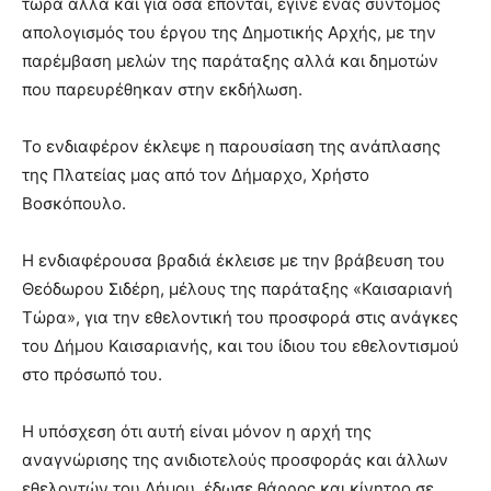
τώρα αλλά και για όσα έπονται, έγινε ένας σύντομος
brandi
απολογισμός του έργου της Δημοτικής Αρχής, με την
lyons
παρέμβαση μελών της παράταξης αλλά και δημοτών
teaches
που παρευρέθηκαν στην εκδήλωση.
you
the
meaning
Το ενδιαφέρον έκλεψε η παρουσίαση της ανάπλασης
of
της Πλατείας μας από τον Δήμαρχο, Χρήστο
pain.
Βοσκόπουλο.
pornhun
hd
porn
Η ενδιαφέρουσα βραδιά έκλεισε με την βράβευση του
Θεόδωρου Σιδέρη, μέλους της παράταξης «Καισαριανή
Τώρα», για την εθελοντική του προσφορά στις ανάγκες
του Δήμου Καισαριανής, και του ίδιου του εθελοντισμού
στο πρόσωπό του.
Η υπόσχεση ότι αυτή είναι μόνον η αρχή της
αναγνώρισης της ανιδιοτελούς προσφοράς και άλλων
εθελοντών του Δήμου, έδωσε θάρρος και κίνητρο σε