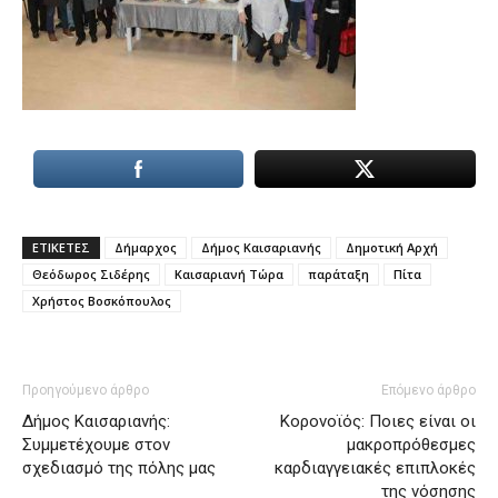
ΕΤΙΚΕΤΕΣ
Δήμαρχος
Δήμος Καισαριανής
Δημοτική Αρχή
Θεόδωρος Σιδέρης
Καισαριανή Τώρα
παράταξη
Πίτα
Χρήστος Βοσκόπουλος
Προηγούμενο άρθρο
Επόμενο άρθρο
Δήμος Καισαριανής:
Κορονοϊός: Ποιες είναι οι
Συμμετέχουμε στον
μακροπρόθεσμες
σχεδιασμό της πόλης μας
καρδιαγγειακές επιπλοκές
της νόσησης