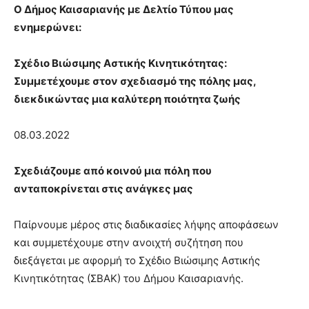
lesbians
Ο Δήμος Καισαριανής με Δελτίο Τύπου μας
very
ενημερώνει:
hot
cam
Σχέδιο Βιώσιμης Αστικής Κινητικότητας:
show.
desi
xxx
Συμμετέχουμε στον σχεδιασμό της πόλης μας,
brandi
διεκδικώντας μια καλύτερη ποιότητα ζωής
lyons
teaches
08.03.2022
you
the
meaning
Σχεδιάζουμε από κοινού μια πόλη που
of
ανταποκρίνεται στις ανάγκες μας
pain.
pornhun
Παίρνουμε μέρος στις διαδικασίες λήψης αποφάσεων
hd
porn
και συμμετέχουμε στην ανοιχτή συζήτηση που
διεξάγεται με αφορμή το Σχέδιο Βιώσιμης Αστικής
Κινητικότητας (ΣΒΑΚ) του Δήμου Καισαριανής.