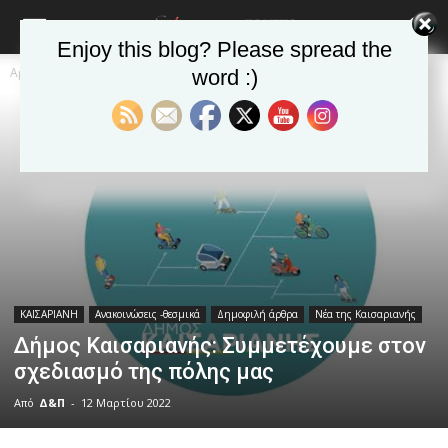
Enjoy this blog? Please spread the
Αρχική
ΚΑΙΣΑΡΙΑΝΗ
Ανακοινώσεις -θεσμικά
word :)
ΚΑΙΣΑΡΙΑΝΗ
Ανακοινώσεις -θεσμικά
Δημοφιλή άρθρα
Νέα της Καισαριανής
Δήμος Καισαριανής: Συμμετέχουμε στον
σχεδιασμό της πόλης μας
Από
Δ&Π
-
12 Μαρτίου 2022
blonde