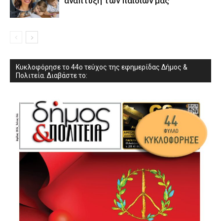
ανάπτυξη των παιδιών µας
Κυκλοφόρησε το 44ο τεύχος της εφημερίδας Δήμος &
Πολιτεία. Διαβάστε το: