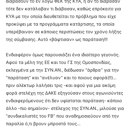
διαβάσουν το εν λόγω ΦΕΚ της ΚΥΑ, ή αν το διάβασαν
τότε δεν κατάλαβαν τι διάβασαν, καθώς επρόκειτο για
ΚΥΑ με την οποία διευθετείται το πρόβλημα που είχε
προκύψει με τα προγράμματα κατάρτισης, τα οποία
υπερέβαιναν σε κάποιες περιπτώσεις τον χρόνο λήξης
της σύμβασης. Αυτό «βάφτισαν» ως παράταση!!!
Ενδιαφέρον όμως παρουσιάζει ένα ιδιαίτερο γεγονός.
Αφού τα μέλη της ΕΕ και του ΓΣ της Ομοσπονδίας,
εκλεγμένα με την ΣΥΝ.ΑΝ., διέδωσαν “άρθρα” για την
“παράταση” και “ανέλυαν” και το ποιους αφορά(!!)…
πριν αλέκτωρ λαλήσει τρις -και αφού για μια ακόμη
φορά στελέχη της ΔΑΚΕ εξηγούσαν στους αγωνιούντες
ενδιαφερόμενους ότι δεν υφίσταται παράταση- κάποιο
άλλο -πιο σημαίνον- στέλεχος της ΣΥΝ.ΑΝ., μιλούσε για
“συνδικαλιστές του FB” που αναδημοσιεύουν από την
παραλία ό,τι βρουν μπροστά τους…