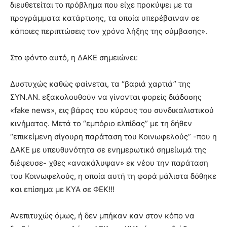
διευθετείται το πρόβλημα που είχε προκύψει με τα
you
the
προγράμματα κατάρτισης, τα οποία υπερέβαιναν σε
meaning
κάποιες περιπτώσεις τον χρόνο λήξης της σύμβασης».
of
pain.
Στο φόντο αυτό, η ΔΑΚΕ σημειώνει:
pornhun
hd
porn
Δυστυχώς καθώς φαίνεται, τα “βαριά χαρτιά” της
ΣΥΝ.ΑΝ. εξακολουθούν να γίνονται φορείς διάδοσης
«fake news», εις βάρος του κύρους του συνδικαλιστικού
κινήματος. Μετά το “εμπόριο ελπίδας” με τη δήθεν
“επικείμενη σίγουρη παράταση του Κοινωφελούς” -που η
ΔΑΚΕ με υπευθυνότητα σε ενημερωτικό σημείωμά της
διέψευσε- χθες «ανακάλυψαν» εκ νέου την παράταση
του Κοινωφελούς, η οποία αυτή τη φορά μάλιστα δόθηκε
και επίσημα με ΚΥΑ σε ΦΕΚ!!!
Ανεπιτυχώς όμως, ή δεν μπήκαν καν στον κόπο να