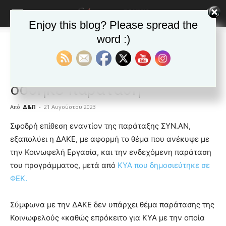
Enjoy this blog? Please spread the
word :)
Αρχική
ΕΙΔΗΣΕΙΣ
Αυτοδιοίκηση
ΕΙΔΗΣΕΙΣ
Αυτοδιοίκηση
Δημοφιλή άρθρα
Ελλαδα
ΔΑΚΕ για Κοινωφελή: Δεν
δόθηκε παράταση
Από
Δ&Π
-
21 Αυγούστου 2023
blonde
Σφοδρή επίθεση εναντίον της παράταξης ΣΥΝ.ΑΝ,
lesbians
εξαπολύει η ΔΑΚΕ, με αφορμή το θέμα που ανέκυψε με
very
την Κοινωφελή Εργασία, και την ενδεχόμενη παράταση
hot
του προγράμματος, μετά από
ΚΥΑ που δημοσιεύτηκε σε
cam
show.
ΦΕΚ.
desi
xxx
brandi
Σύμφωνα με την ΔΑΚΕ δεν υπάρχει θέμα παράτασης της
lyons
Κοινωφελούς «καθώς επρόκειτο για ΚΥΑ με την οποία
teaches