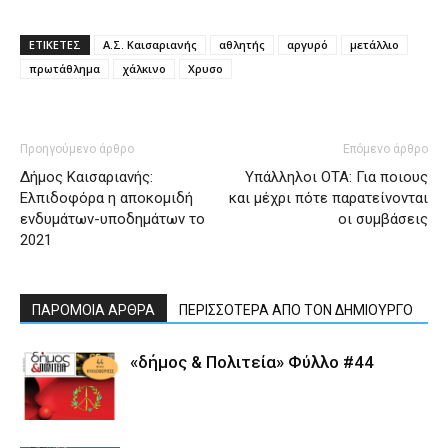
ΕΤΙΚΕΤΕΣ
Α.Σ. Καισαριανής
αθλητής
αργυρό
μετάλλιο
πρωτάθλημα
χάλκινο
Χρυσο
Προηγούμενο άρθρο
Επόμενο άρθρο
Δήμος Καισαριανής:
Υπάλληλοι ΟΤΑ: Για ποιους
Ελπιδοφόρα η αποκομιδή
και μέχρι πότε παρατείνονται
ενδυμάτων-υποδημάτων το
οι συμβάσεις
2021
ΠΑΡΟΜΟΙΑ ΑΡΘΡΑ
ΠΕΡΙΣΣΟΤΕΡΑ ΑΠΟ ΤΟΝ ΔΗΜΙΟΥΡΓΟ
«δήμος & Πολιτεία» Φύλλο #44