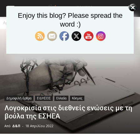
Enjoy this blog? Please spread the
Αρχική
Δημοφιλή άρθρα
word :)
Δημοφιλή άρθρα
ΕΙΔΗΣΕΙΣ
Ελλαδα
Κόσμος
Λογοκρισία στις διεθνείς ενώσεις με τη
βούλα της ΕΣΗΕΑ
Από
Δ&Π
-
18 Απριλίου 2022
blonde