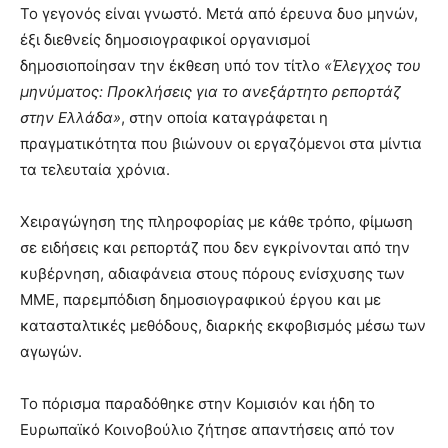
lesbians
Το γεγονός είναι γνωστό. Μετά από έρευνα δυο μηνών,
very
έξι διεθνείς δημοσιογραφικοί οργανισμοί
hot
δημοσιοποίησαν την έκθεση υπό τον τίτλο
«Έλεγχος του
cam
μηνύματος: Προκλήσεις για το ανεξάρτητο ρεπορτάζ
show.
desi
xxx
στην Ελλάδα»
, στην οποία καταγράφεται η
brandi
πραγματικότητα που βιώνουν οι εργαζόμενοι στα μίντια
lyons
τα τελευταία χρόνια.
teaches
you
Χειραγώγηση της πληροφορίας με κάθε τρόπο, φίμωση
the
meaning
σε ειδήσεις και ρεπορτάζ που δεν εγκρίνονται από την
of
κυβέρνηση, αδιαφάνεια στους πόρους ενίσχυσης των
pain.
ΜΜΕ, παρεμπόδιση δημοσιογραφικού έργου και με
pornhun
κατασταλτικές μεθόδους, διαρκής εκφοβισμός μέσω των
hd
porn
αγωγών.
Το πόρισμα παραδόθηκε στην Κομισιόν και ήδη το
Ευρωπαϊκό Κοινοβούλιο ζήτησε απαντήσεις από τον