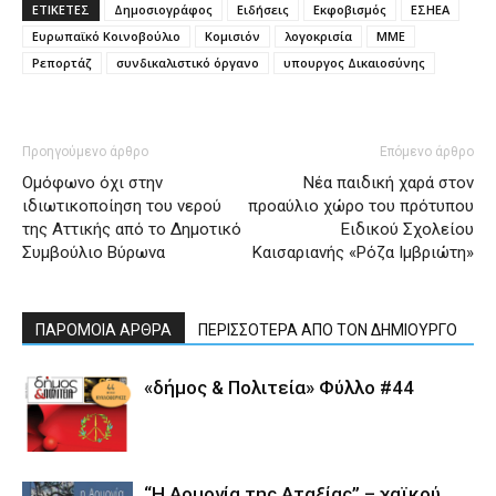
ΕΤΙΚΕΤΕΣ
Δημοσιογράφος
Ειδήσεις
Εκφοβισμός
ΕΣΗΕΑ
Ευρωπαϊκό Κοινοβούλιο
Κομισιόν
λογοκρισία
ΜΜΕ
Ρεπορτάζ
συνδικαλιστικό όργανο
υπουργος Δικαιοσύνης
Προηγούμενο άρθρο
Επόμενο άρθρο
Ομόφωνο όχι στην
Νέα παιδική χαρά στον
ιδιωτικοποίηση του νερού
προαύλιο χώρο του πρότυπου
της Αττικής από το Δημοτικό
Ειδικού Σχολείου
Συμβούλιο Βύρωνα
Καισαριανής «Ρόζα Ιμβριώτη»
ΠΑΡΟΜΟΙΑ ΑΡΘΡΑ
ΠΕΡΙΣΣΟΤΕΡΑ ΑΠΟ ΤΟΝ ΔΗΜΙΟΥΡΓΟ
«δήμος & Πολιτεία» Φύλλο #44
“Η Αρμονία της Αταξίας” – χαϊκού