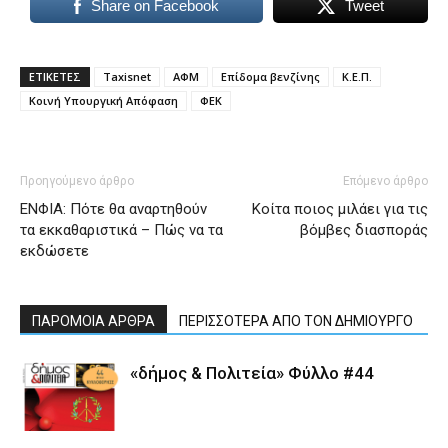
Share on Facebook
Tweet
ΕΤΙΚΕΤΕΣ
Taxisnet
ΑΦΜ
Επίδομα βενζίνης
Κ.Ε.Π.
Κοινή Υπουργική Απόφαση
ΦΕΚ
Προηγούμενο άρθρο
Επόμενο άρθρο
ΕΝΦΙΑ: Πότε θα αναρτηθούν
Κοίτα ποιος μιλάει για τις
τα εκκαθαριστικά – Πώς να τα
βόμβες διασποράς
εκδώσετε
ΠΑΡΟΜΟΙΑ ΑΡΘΡΑ
ΠΕΡΙΣΣΟΤΕΡΑ ΑΠΟ ΤΟΝ ΔΗΜΙΟΥΡΓΟ
«δήμος & Πολιτεία» Φύλλο #44