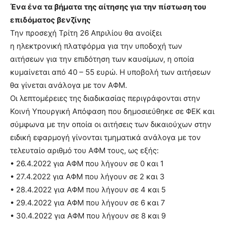
lesbians
Ένα ένα τα βήματα της αίτησης για την πίστωση του
very
επιδόματος βενζίνης
hot
Την προσεχή Τρίτη 26 Απριλίου θα ανοίξει
cam
η ηλεκτρονική πλατφόρμα για την υποδοχή των
show.
desi
xxx
αιτήσεων για την επιδότηση των καυσίμων, η οποία
brandi
κυμαίνεται από 40 – 55 ευρώ. Η υποβολή των αιτήσεων
lyons
θα γίνεται ανάλογα με τον ΑΦΜ.
teaches
Οι λεπτομέρειες της διαδικασίας περιγράφονται στην
you
Κοινή Υπουργική Απόφαση που δημοσιεύθηκε σε ΦΕΚ και
the
meaning
σύμφωνα με την οποία οι αιτήσεις των δικαιούχων στην
of
ειδική εφαρμογή γίνονται τμηματικά ανάλογα με τον
pain.
τελευταίο αριθμό του ΑΦΜ τους, ως εξής:
pornhun
• 26.4.2022 για ΑΦΜ που λήγουν σε 0 και 1
hd
porn
• 27.4.2022 για ΑΦΜ που λήγουν σε 2 και 3
• 28.4.2022 για ΑΦΜ που λήγουν σε 4 και 5
• 29.4.2022 για ΑΦΜ που λήγουν σε 6 και 7
• 30.4.2022 για ΑΦΜ που λήγουν σε 8 και 9