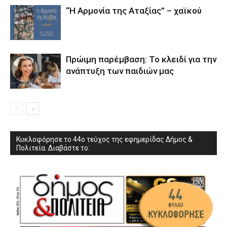
“Η Αρμονία της Αταξίας” – χαϊκού
Πρώιμη παρέμβαση: Το κλειδί για την
ανάπτυξη των παιδιών µας
Κυκλοφόρησε το 44ο τεύχος της εφημερίδας Δήμος &
Πολιτεία. Διαβάστε το: