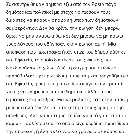
lesbians
Συγκεντρώθηκαν σήμερα έξω από τον Άρειο πάγο
very
δημότες και πολιτικοί με στόχο να πιέσουν τους
hot
δικαστές να πάρουν απόφαση υπέρ των δημοτικών
cam
συμφερόντων. Δεν θα κρίνω την κίνηση, δεν μπορώ
show.
desi
xxx
όμως να μην αναρωτηθώ και δεν μπορώ να μη κρίνω
brandi
τους λόγους που οδήγησαν στην κίνηση αυτή. Μία
lyons
απόφαση που πρωτόδικα ήταν υπέρ του δήμου χάθηκε
teaches
στο Εφετείο, το οποίο δικαίωσε τους ιδιώτες, που
you
διεκδικούσαν το χώρο. Από τη στιγμή που οι ιδιώτες
the
meaning
προσέβαλαν την πρωτόδικη απόφαση και οδηγηθήκαμε
of
στο Εφετείο, η δημοτική αρχή λειτούργησε εν κρυπτώ
pain.
χωρίς να ενημερώσει τους δημότες αλλά και τις
pornhun
δημοτικές παρατάξεις. Έκανε μάλιστα, κατά την άποψή
hd
porn
μου, και ένα “έγκλημα” στο ζήτημα του χειρισμού της
υπόθεσης. Αντί να κρατήσει το ίδιο νομικό γραφείο του
κυρίου Παυλόπουλου, το οποίο είχε κερδίσει πρωτόδικα
την υπόθεση, ή ένα άλλο νομικό γραφείο με κύρος και