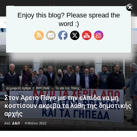
Enjoy this blog? Please spread the
Αρχική
Δημοφιλή άρθρα
word :)
Δημοφιλή άρθρα
ΒΥΡΩΝΑΣ
Τα νέα της Πόλης
Στον Άρειο Πάγο με την ελπίδα να μη
κοστίσουν ακριβά τα λάθη της δημοτικής
αρχής
Από
Δ&Π
-
4 Μαΐου 2022
blonde