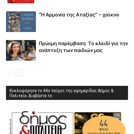
“Η Αρμονία της Αταξίας” – χαϊκού
Πρώιμη παρέμβαση: Το κλειδί για την
ανάπτυξη των παιδιών µας
Κυκλοφόρησε το 44ο τεύχος της εφημερίδας Δήμος &
Πολιτεία. Διαβάστε το: