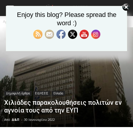
Enjoy this blog? Please spread the
Αρχική
Δημοφιλή άρθρα
word :)
Δημοφιλή άρθρα
ΕΙΔΗΣΕΙΣ
Ελλαδα
Χιλιάδες παρακολουθήσεις πολιτών εν
αγνοία τους από την ΕΥΠ
Από
Δ&Π
-
30 Ιανουαρίου 2022
blonde