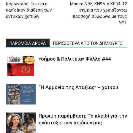
Κορωνοϊός: Ξεκινά η
Μάσκα N95, KN95, ή KF94: 12
κατ΄οίκον διάθεση των
σημεία που χρειάζονται
αντιικών χαπιών
προσοχή σύμφωνα με τους
NYT
ΠΑΡΟΜΟΙΑ ΑΡΘΡΑ
ΠΕΡΙΣΣΟΤΕΡΑ ΑΠΟ ΤΟΝ ΔΗΜΙΟΥΡΓΟ
«δήμος & Πολιτεία» Φύλλο #44
“Η Αρμονία της Αταξίας” – χαϊκού
Πρώιμη παρέμβαση: Το κλειδί για την
ανάπτυξη των παιδιών µας