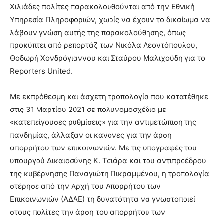
lesbians
Χιλιάδες πολίτες παρακολουθούνται από την Εθνική
very
Υπηρεσία Πληροφοριών, χωρίς να έχουν το δικαίωμα να
hot
λάβουν γνώση αυτής της παρακολούθησης, όπως
cam
προκύπτει από ρεπορτάζ των Νικόλα Λεοντόπουλου,
show.
desi
xxx
Θοδωρή Χονδρόγιαννου και Σταύρου Μαλιχούδη για το
brandi
Reporters United.
lyons
teaches
Με εκπρόθεσμη και άσχετη τροπολογία που κατατέθηκε
you
στις 31 Μαρτίου 2021 σε πολυνομοσχέδιο με
the
meaning
«κατεπείγουσες ρυθμίσεις» για την αντιμετώπιση της
of
πανδημίας, άλλαξαν οι κανόνες για την άρση
pain.
απορρήτου των επικοινωνιών. Με τις υπογραφές του
pornhun
υπουργού Δικαιοσύνης Κ. Τσιάρα και του αντιπροέδρου
hd
porn
της κυβέρνησης Παναγιώτη Πικραμμένου, η τροπολογία
στέρησε από την Αρχή του Απορρήτου των
Επικοινωνιών (ΑΔΑΕ) τη δυνατότητα να γνωστοποιεί
στους πολίτες την άρση του απορρήτου των