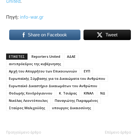
United
.
Πηγή:
info-war.gr
Share on Facebook
Tweet
ΕΤΙΚΕΤΕΣ
Reporters United
ΑΔΑΕ
αντιπρόεδρος της κυβέρνησης
Αρχή του Απορρήτου των Επικοινωνιών
ΕΥΠ
Ευρωπαϊκής Σύμβασης για τα Δικαιώματα του Ανθρώπου
Ευρωπαϊκό Δικαστήριο Δικαιωμάτων του Ανθρώπου
Θοδωρής Χονδρόγιαννου
Κ. Τσιάρας
ΚΙΝΑΛ
ΝΔ
Νικόλας Λεοντόπουλος
Παναγιώτης Πικραμμένος
Σταύρος Μαλιχούδης
υπουργος Δικαιοσύνης
Προηγούμενο άρθρο
Επόμενο άρθρο