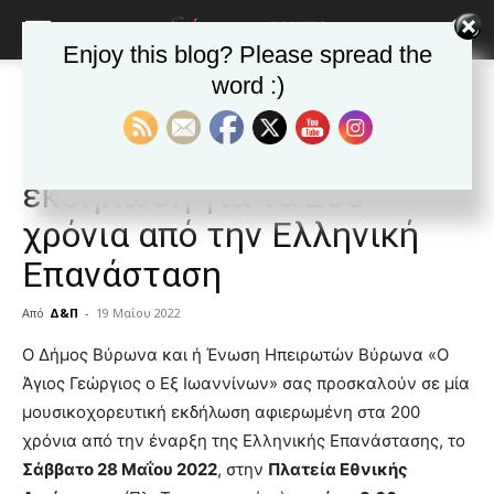
Enjoy this blog? Please spread the
word :)
Αρχική
ΒΥΡΩΝΑΣ
Ανακοινώσεις - Δελτία τύπου
ΒΥΡΩΝΑΣ
Ανακοινώσεις - Δελτία τύπου
Δημοφιλή άρθρα
Μουσικοχορευτική
εκδήλωση για τα 200
χρόνια από την Ελληνική
Επανάσταση
Από
Δ&Π
-
19 Μαΐου 2022
blonde
Ο Δήμος Βύρωνα και ή Ένωση Ηπειρωτών Βύρωνα «Ο
lesbians
Άγιος Γεώργιος ο Εξ Ιωαννίνων» σας προσκαλούν σε μία
very
μουσικοχορευτική εκδήλωση αφιερωμένη στα 200
hot
χρόνια από την έναρξη της Ελληνικής Επανάστασης, το
cam
show.
Σάββατο 28 Μαΐου 2022
desi
, στην
Πλατεία Εθνικής
xxx