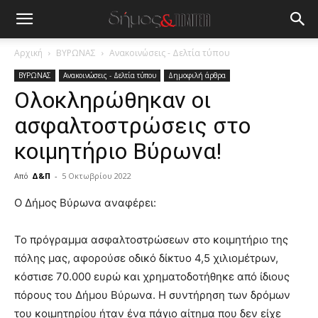
Αρχική
ΒΥΡΩΝΑΣ
Ανακοινώσεις - Δελτία τύπου
ΒΥΡΩΝΑΣ
Ανακοινώσεις - Δελτία τύπου
Δημοφιλή άρθρα
Ολοκληρώθηκαν οι
ασφαλτοστρώσεις στο
κοιμητήριο Βύρωνα!
Από
Δ&Π
-
5 Οκτωβρίου 2022
blonde
Ο Δήμος Βύρωνα αναφέρει:
lesbians
very
Το πρόγραμμα ασφαλτοστρώσεων στο κοιμητήριο της
hot
πόλης μας, αφορούσε οδικό δίκτυο 4,5 χιλιομέτρων,
cam
show.
κόστισε 70.000 ευρώ και χρηματοδοτήθηκε από ίδιους
desi
xxx
πόρους του Δήμου Βύρωνα. Η συντήρηση των δρόμων
brandi
του κοιμητηρίου ήταν ένα πάγιο αίτημα που δεν είχε