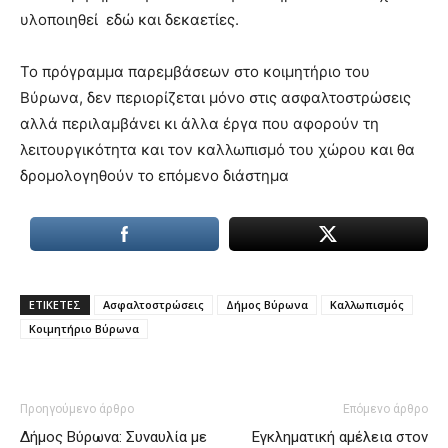
lyons
υλοποιηθεί εδώ και δεκαετίες.
teaches
you
the
Το πρόγραμμα παρεμβάσεων στο κοιμητήριο του
meaning
Βύρωνα, δεν περιορίζεται μόνο στις ασφαλτοστρώσεις
of
αλλά περιλαμβάνει κι άλλα έργα που αφορούν τη
pain.
λειτουργικότητα και τον καλλωπισμό του χώρου και θα
pornhun
hd
δρομολογηθούν το επόμενο διάστημα
porn
ΕΤΙΚΕΤΕΣ
Ασφαλτοστρώσεις
Δήμος Βύρωνα
Καλλωπισμός
Κοιμητήριο Βύρωνα
Προηγούμενο άρθρο
Επόμενο άρθρο
Δήμος Βύρωνα: Συναυλία με
Εγκληματική αμέλεια στον