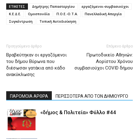
ΕΤΙΚΕΤΕΣ
Δημήτρης Παπαστεργίου
εργαζόμενοι-συμβασιούχοι
Κ.Ε.Δ.Ε.
Ομοσπονδία
Π.Ο.Ε.-Ο.Τ.Α.
Πανελλαδική Απεργία
Συγκέντρωση
Τοπική Αυτοδιοίκηση
Προηγούμενο άρθρο
Επόμενο άρθρο
Βραβεύτηκαν οι εργαζόμενοι
Πρωτοδικείο Αθηνών:
του δήμου Βύρωνα που
Αορίστου Χρόνου
διέσωσαν γατάκια από κάδο
συμβασιούχοι COVID δήμου
ανακύκλωσης
ΠΑΡΟΜΟΙΑ ΑΡΘΡΑ
ΠΕΡΙΣΣΟΤΕΡΑ ΑΠΟ ΤΟΝ ΔΗΜΙΟΥΡΓΟ
«δήμος & Πολιτεία» Φύλλο #44