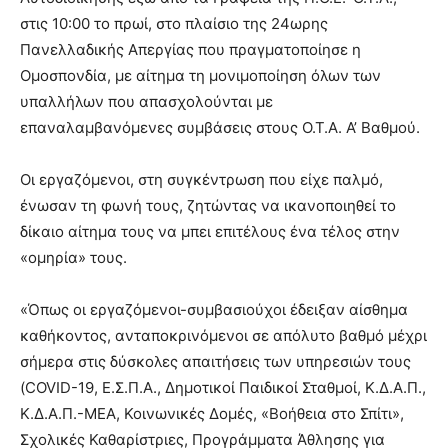
hot
στις 10:00 το πρωί, στο πλαίσιο της 24ωρης
cam
show.
Πανελλαδικής Απεργίας που πραγματοποίησε η
desi
xxx
Ομοσπονδία, με αίτημα τη μονιμοποίηση όλων των
brandi
υπαλλήλων που απασχολούνται με
lyons
επαναλαμβανόμενες συμβάσεις στους Ο.Τ.Α. Α’ Βαθμού.
teaches
you
the
Οι εργαζόμενοι, στη συγκέντρωση που είχε παλμό,
meaning
ένωσαν τη φωνή τους, ζητώντας να ικανοποιηθεί το
of
δίκαιο αίτημα τους να μπει επιτέλους ένα τέλος στην
pain.
«ομηρία» τους.
pornhun
hd
porn
«Όπως οι εργαζόμενοι-συμβασιούχοι έδειξαν αίσθημα
καθήκοντος, ανταποκρινόμενοι σε απόλυτο βαθμό μέχρι
σήμερα στις δύσκολες απαιτήσεις των υπηρεσιών τους
(COVID-19, Ε.Σ.Π.Α., Δημοτικοί Παιδικοί Σταθμοί, Κ.Δ.Α.Π.,
Κ.Δ.Α.Π.-ΜΕΑ, Κοινωνικές Δομές, «Βοήθεια στο Σπίτι»,
Σχολικές Καθαρίστριες, Προγράμματα Άθλησης για