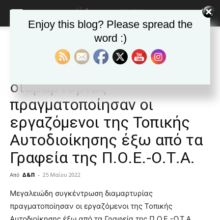
Enjoy this blog? Please spread the
word :)
Αρχική
ΕΙΔΗΣΕΙΣ
Αυτοδιοίκηση
ΕΙΔΗΣΕΙΣ
Αυτοδιοίκηση
Δημοφιλή άρθρα
Μεγαλειώδη συγκέντρωση
διαμαρτυρίας
πραγματοποίησαν οι
εργαζόμενοι της Τοπικής
Αυτοδιοίκησης έξω από τα
Γραφεία της Π.Ο.Ε.-Ο.Τ.Α.
Από
Δ&Π
-
25 Μαΐου 2022
blonde
Μεγαλειώδη συγκέντρωση διαμαρτυρίας
lesbians
πραγματοποίησαν οι εργαζόμενοι της Τοπικής
very
Αυτοδιοίκησης έξω από τα Γραφεία της Π.Ο.Ε.-Ο.Τ.Α.,