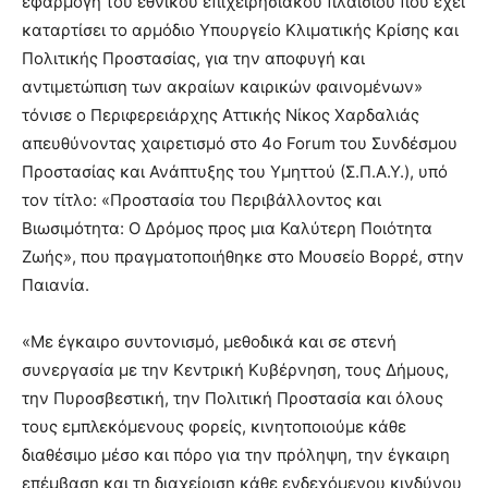
εφαρμογή του εθνικού επιχειρησιακού πλαισίου που έχει
καταρτίσει το αρμόδιο Υπουργείο Κλιματικής Κρίσης και
Πολιτικής Προστασίας, για την αποφυγή και
αντιμετώπιση των ακραίων καιρικών φαινομένων»
τόνισε ο Περιφερειάρχης Αττικής Νίκος Χαρδαλιάς
απευθύνοντας χαιρετισμό στο 4ο Forum του Συνδέσμου
Προστασίας και Ανάπτυξης του Υμηττού (Σ.Π.Α.Υ.), υπό
τον τίτλο: «Προστασία του Περιβάλλοντος και
Βιωσιμότητα: Ο Δρόμος προς μια Καλύτερη Ποιότητα
Ζωής», που πραγματοποιήθηκε στο Μουσείο Βορρέ, στην
Παιανία.
«Με έγκαιρο συντονισμό, μεθοδικά και σε στενή
συνεργασία με την Κεντρική Κυβέρνηση, τους Δήμους,
την Πυροσβεστική, την Πολιτική Προστασία και όλους
τους εμπλεκόμενους φορείς, κινητοποιούμε κάθε
διαθέσιμο μέσο και πόρο για την πρόληψη, την έγκαιρη
επέμβαση και τη διαχείριση κάθε ενδεχόμενου κινδύνου