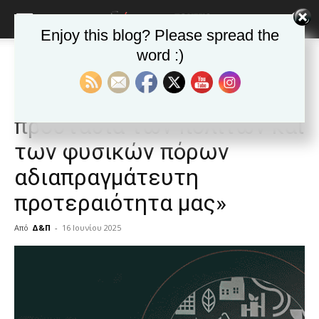
Enjoy this blog? Please spread the
word :)
Αρχική
Δημοφιλή άρθρα
Δημοφιλή άρθρα
ΕΙΔΗΣΕΙΣ
Αυτοδιοίκηση
Ελλαδα
Νίκος Χαρδαλιάς: «Η
προστασία των πολιτών και
των φυσικών πόρων
αδιαπραγμάτευτη
προτεραιότητα μας»
Από
Δ&Π
-
16 Ιουνίου 2025
blonde
lesbians
very
hot
cam