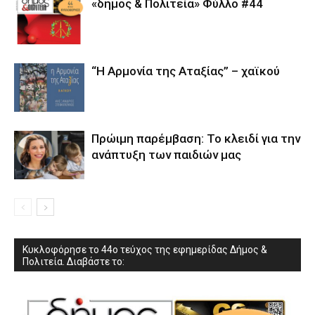
«δήμος & Πολιτεία» Φύλλο #44
“Η Αρμονία της Αταξίας” – χαϊκού
Πρώιμη παρέμβαση: Το κλειδί για την
ανάπτυξη των παιδιών µας
Κυκλοφόρησε το 44ο τεύχος της εφημερίδας Δήμος &
Πολιτεία. Διαβάστε το: