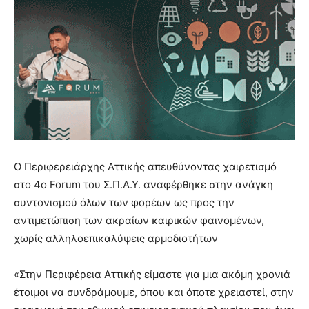
show.
desi
xxx
brandi
lyons
teaches
you
the
meaning
of
pain.
pornhun
Ο Περιφερειάρχης Αττικής απευθύνοντας χαιρετισμό
hd
porn
στο 4ο Forum του Σ.Π.Α.Υ. αναφέρθηκε στην ανάγκη
συντονισμού όλων των φορέων ως προς την
αντιμετώπιση των ακραίων καιρικών φαινομένων,
χωρίς αλληλοεπικαλύψεις αρμοδιοτήτων
«Στην Περιφέρεια Αττικής είμαστε για μια ακόμη χρονιά
έτοιμοι να συνδράμουμε, όπου και όποτε χρειαστεί, στην