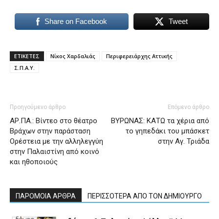
Share on Facebook
Tweet
ΕΤΙΚΕΤΕΣ
Νίκος Χαρδαλιάς
Περιφερειάρχης Αττικής
Σ.Π.Α.Υ.
Προηγούμενο άρθρο
Επόμενο άρθρο
ΑΡ.ΠΑ.: Βίντεο στο θέατρο
ΒΥΡΩΝΑΣ: ΚΑΤΩ τα χέρια από
Βράχων στην παράσταση
το γηπεδάκι του μπάσκετ
Ορέστεια με την αλληλεγγύη
στην Αγ. Τριάδα
στην Παλαιστίνη από κοινό
και ηθοποιούς
ΠΑΡΟΜΟΙΑ ΑΡΘΡΑ
ΠΕΡΙΣΣΟΤΕΡΑ ΑΠΟ ΤΟΝ ΔΗΜΙΟΥΡΓΟ