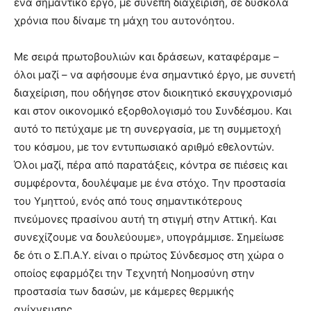
ένα σημαντικό έργο, με συνεπή διαχείριση, σε δύσκολα
χρόνια που δίναμε τη μάχη του αυτονόητου.
Με σειρά πρωτοβουλιών και δράσεων, καταφέραμε –
όλοι μαζί – να αφήσουμε ένα σημαντικό έργο, με συνετή
διαχείριση, που οδήγησε στον διοικητικό εκσυγχρονισμό
και στον οικονομικό εξορθολογισμό του Συνδέσμου. Και
αυτό το πετύχαμε με τη συνεργασία, με τη συμμετοχή
του κόσμου, με τον εντυπωσιακό αριθμό εθελοντών.
Όλοι μαζί, πέρα από παρατάξεις, κόντρα σε πιέσεις και
συμφέροντα, δουλέψαμε με ένα στόχο. Την προστασία
του Υμηττού, ενός από τους σημαντικότερους
πνεύμονες πρασίνου αυτή τη στιγμή στην Αττική. Και
συνεχίζουμε να δουλεύουμε», υπογράμμισε. Σημείωσε
δε ότι ο Σ.Π.Α.Υ. είναι ο πρώτος Σύνδεσμος στη χώρα ο
οποίος εφαρμόζει την Τεχνητή Νοημοσύνη στην
προστασία των δασών, με κάμερες θερμικής
ανίχνευσης.