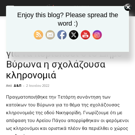
Enjoy this blog? Please spread the
word :)
Αρχική
Δημοφιλή άρθρα
Δημοφιλή άρθρα
ΒΥΡΩΝΑΣ
Τα νέα της Πόλης
Ο αγώνας των κατοίκων
για να περιέλθει στο Δήμο
Βύρωνα η σχολάζουσα
κληρονομιά
Από
Δ&Π
-
2 Ιουνίου 2022
blonde
Πραγματοποιήθηκε την Τετάρτη συνάντηση των
lesbians
κατοίκων του Βύρωνα για το θέμα της σχολάζουσας
very
κληρονομιάς της οδού Νικηφορίδη. Γνωρίζουμε ότι με
hot
απόφαση του Αρείου Πάγου απορρίφθηκαν οι φερόμενοι
cam
show.
ως κληρονόμοι και οριστικά πλέον θα περιέλθει ο χώρος
desi
xxx