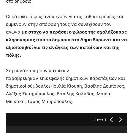
στο δημόσιο.
brandi
lyons
Οι κάτοικοι όμως ανησυχούν για τις καθυστερήσεις και
teaches
εμμένουν στην απόφαση τους να συνεχίσουν τον
you
the
αγώνα
με στόχο να περάσει ο χώρος της σχολάζουσας
meaning
κληρονομιάς από το δημόσιο στο Δήμο Βύρωνα και να
of
αξιοποιηθεί για τις ανάγκες των κατοίκων και της
pain.
πόλης.
pornhun
hd
porn
Στη συνάντηση των κατοίκων
παραβρέθηκαν επικεφαλής δημοτικών παρατάξεων και
δημοτικοί σύμβουλοι (Ιουλία Κίουπη, Βασίλης Δεμπόνος,
Αλέξης Σωτηρόπουλος, Βασίλης Καλύβας, Μαρία
Μπικάκη, Τάσος Μαυρόπουλος.
1
του 3