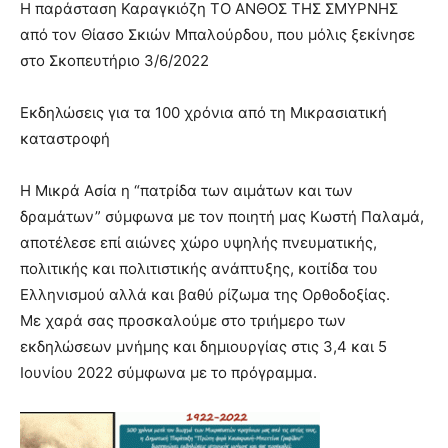
Η παράσταση Καραγκιόζη ΤΟ ΑΝΘΟΣ ΤΗΣ ΣΜΥΡΝΗΣ
you
the
από τον Θίασο Σκιών Μπαλούρδου, που μόλις ξεκίνησε
meaning
στο Σκοπευτήριο 3/6/2022
of
pain.
Εκδηλώσεις για τα 100 χρόνια από τη Μικρασιατική
pornhun
hd
καταστροφή
porn
Η Μικρά Ασία η “πατρίδα των αιμάτων και των
δραμάτων” σύμφωνα με τον ποιητή μας Κωστή Παλαμά,
αποτέλεσε επί αιώνες χώρο υψηλής πνευματικής,
πολιτικής και πολιτιστικής ανάπτυξης, κοιτίδα του
Ελληνισμού αλλά και βαθύ ρίζωμα της Ορθοδοξίας.
Με χαρά σας προσκαλούμε στο τριήμερο των
εκδηλώσεων μνήμης και δημιουργίας στις 3,4 και 5
Ιουνίου 2022 σύμφωνα με το πρόγραμμα.