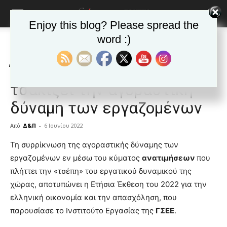
Enjoy this blog? Please spread the
word :)
Αρχική
Δημοφιλή άρθρα
Δημοφιλή άρθρα
ΕΙΔΗΣΕΙΣ
Ελλαδα
Έκθεση ΓΣΕΕ: Η ακρίβεια
τσακίζει την αγοραστική
δύναμη των εργαζομένων
Από
Δ&Π
-
6 Ιουνίου 2022
blonde
Τη συρρίκνωση της αγοραστικής δύναμης των
lesbians
εργαζομένων εν μέσω του κύματος
ανατιμήσεων
που
very
πλήττει την «τσέπη» του εργατικού δυναμικού της
hot
χώρας, αποτυπώνει η Ετήσια Έκθεση του 2022 για την
cam
show.
ελληνική οικονομία και την απασχόληση, που
desi
xxx
παρουσίασε το Ινστιτούτο Εργασίας της
ΓΣΕΕ
.
brandi