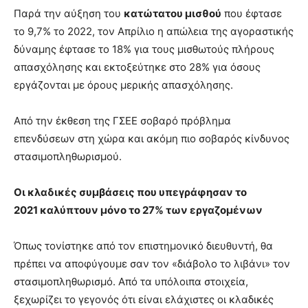
lyons
Παρά την αύξηση του
κατώτατου μισθού
που έφτασε
teaches
το 9,7% το 2022, τον Απρίλιο η απώλεια της αγοραστικής
you
the
δύναμης έφτασε το 18% για τους μισθωτούς πλήρους
meaning
απασχόλησης και εκτοξεύτηκε στο 28% για όσους
of
εργάζονται με όρους μερικής απασχόλησης.
pain.
pornhun
hd
Από την έκθεση της ΓΣΕΕ σοβαρό πρόβλημα
porn
επενδύσεων στη χώρα και ακόμη πιο σοβαρός κίνδυνος
στασιμοπληθωρισμού.
Οι κλαδικές συμβάσεις που υπεγράφησαν το
2021 καλύπτουν μόνο το 27% των εργαζομένων
Όπως τονίστηκε από τον επιστημονικό διευθυντή, θα
πρέπει να αποφύγουμε σαν τον «διάβολο το λιβάνι» τον
στασιμοπληθωρισμό. Από τα υπόλοιπα στοιχεία,
ξεχωρίζει το γεγονός ότι είναι ελάχιστες οι κλαδικές