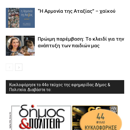
“Η Αρμονία της Αταξίας” – χαϊκού
Πρώιμη παρέμβαση: Το κλειδί για την
ανάπτυξη των παιδιών µας
Κυκλοφόρησε το 44ο τεύχος της εφημερίδας Δήμος &
Πολιτεία. Διαβάστε το: