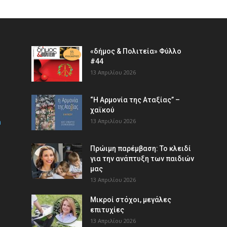
«δήμος & Πολιτεία» Φύλλο
#44
13 Απριλίου 2026
“Η Αρμονία της Αταξίας” –
χαϊκού
m
13 Απριλίου 2026
Πρώιμη παρέμβαση: Το κλειδί
για την ανάπτυξη των παιδιών
µας
13 Απριλίου 2026
Μικροί στόχοι, μεγάλες
επιτυχίες
13 Απριλίου 2026