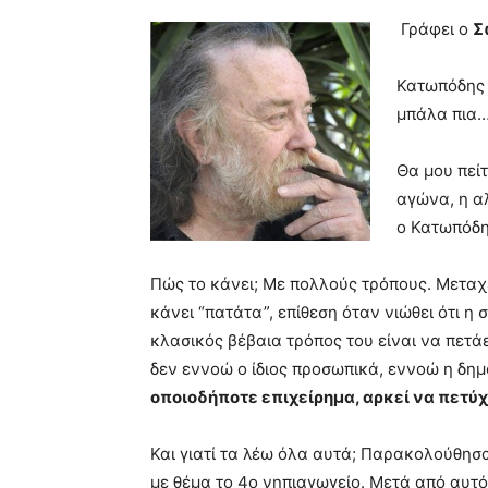
blonde
Γράφει ο
Σ
lesbians
very
Κατωπόδης 
hot
cam
μπάλα πια
show.
desi
xxx
Θα μου πείτ
brandi
αγώνα, η α
lyons
ο Κατωπόδη
teaches
you
the
Πώς το κάνει; Με πολλούς τρόπους. Μεταχει
meaning
κάνει “πατάτα”, επίθεση όταν νιώθει ότι η 
of
κλασικός βέβαια τρόπος του είναι να πετά
pain.
pornhun
δεν εννοώ ο ίδιος προσωπικά, εννοώ η δημ
hd
οποιοδήποτε επιχείρημα, αρκεί να πετύχ
porn
Και γιατί τα λέω όλα αυτά; Παρακολούθησα
με θέμα το 4ο νηπιαγωγείο. Μετά από αυτό