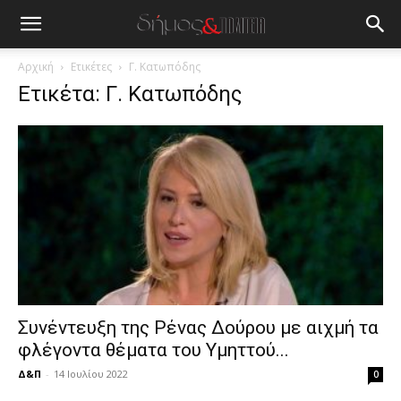
blonde
lesbians
very
hot
Αρχική
Ετικέτες
Γ. Κατωπόδης
cam
Ετικέτα: Γ. Κατωπόδης
show.
desi
xxx
brandi
lyons
teaches
you
the
meaning
of
pain.
pornhun
hd
Συνέντευξη της Ρένας Δούρου με αιχμή τα
porn
φλέγοντα θέματα του Υμηττού...
Δ&Π
-
14 Ιουλίου 2022
0