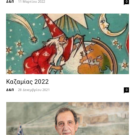
Δ&Π
-
11 Μαρτίου 2022
0
Καζαμίας 2022
Δ&Π
-
28 Δεκεμβρίου 2021
0