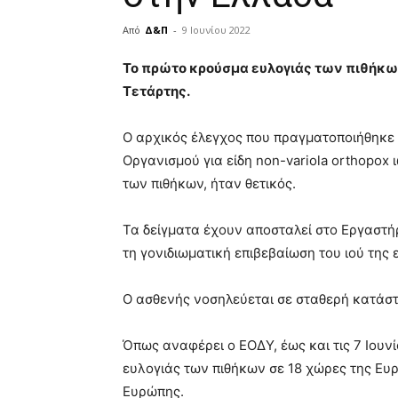
Από
Δ&Π
-
9 Ιουνίου 2022
blonde
Το πρώτο κρούσμα ευλογιάς των πιθήκω
lesbians
Τετάρτης.
very
hot
cam
Ο αρχικός έλεγχος που πραγματοποιήθηκε 
show.
desi
Οργανισμού για είδη non-variola orthopox 
xxx
των πιθήκων, ήταν θετικός.
brandi
lyons
Τα δείγματα έχουν αποσταλεί στο Εργαστήρ
teaches
you
τη γονιδιωματική επιβεβαίωση του ιού της 
the
meaning
Ο ασθενής νοσηλεύεται σε σταθερή κατάσ
of
pain.
pornhun
Όπως αναφέρει ο ΕΟΔΥ, έως και τις 7 Ιου
hd
ευλογιάς των πιθήκων σε 18 χώρες της Ευ
porn
Ευρώπης.