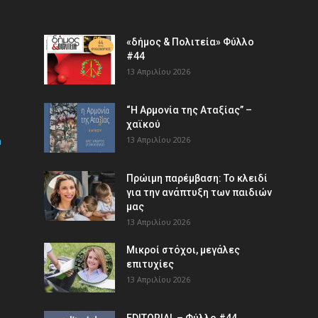
«δήμος & Πολιτεία» Φύλλο
#44
13 Απριλίου 2026
“Η Αρμονία της Αταξίας” –
χαϊκού
m
13 Απριλίου 2026
Πρώιμη παρέμβαση: Το κλειδί
για την ανάπτυξη των παιδιών
µας
13 Απριλίου 2026
Μικροί στόχοι, μεγάλες
επιτυχίες
13 Απριλίου 2026
EDITORIAL – Φύλλο #44