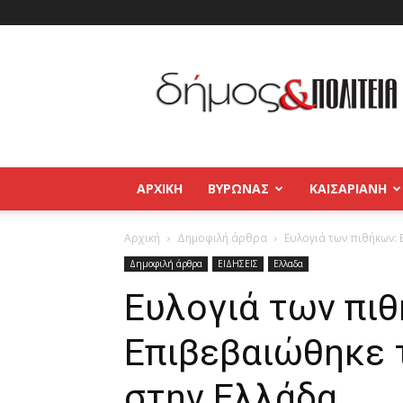
Δήμος
και
Πολιτεία
Βύρωνας
–
Καισαριανή
–
ΑΡΧΙΚΉ
ΒΥΡΩΝΑΣ
ΚΑΙΣΑΡΙΑΝΗ
Παγκράτι
Αρχική
Δημοφιλή άρθρα
Ευλογιά των πιθήκων:
Δημοφιλή άρθρα
ΕΙΔΗΣΕΙΣ
Ελλαδα
Ευλογιά των πι
Επιβεβαιώθηκε 
στην Ελλάδα