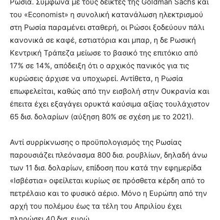
Ρωσία. Σύμφωνα με τους δείκτες της Goldman Sachs και
του «Economist» η συνολική κατανάλωση ηλεκτρισμού
στη Ρωσία παραμένει σταθερή, οι Ρώσοι ξοδεύουν πάλι
κανονικά σε καφέ, εστιατόρια και μπαρ, η δε Ρωσική
Κεντρική Τράπεζα μείωσε το βασικό της επιτόκιο από
17% σε 14%, απόδειξη ότι ο αρχικός πανικός για τις
κυρώσεις άρχισε να υποχωρεί. Αντίθετα, η Ρωσία
επωφελείται, καθώς από την εισβολή στην Ουκρανία και
έπειτα έχει εξαγάγει ορυκτά καύσιμα αξίας τουλάχιστον
65 δισ. δολαρίων (αύξηση 80% σε σχέση με το 2021).
Αντί συρρίκνωσης ο προϋπολογισμός της Ρωσίας
παρουσιάζει πλεόνασμα 800 δισ. ρουβλίων, δηλαδή άνω
των 11 δισ. δολαρίων, επίδοση που κατά την εφημερίδα
«Ισβέστια» οφείλεται κυρίως σε πρόσθετα κέρδη από το
πετρέλαιο και το φυσικό αέριο. Μόνο η Ευρώπη από την
αρχή του πολέμου έως τα τέλη του Απριλίου έχει
πληρώσει 40 δισ. ευρώ.