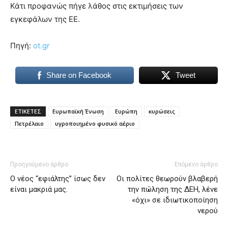
Κάτι προφανώς πήγε λάθος στις εκτιμήσεις των
εγκεφάλων της ΕΕ.
Πηγή:
ot.gr
Share on Facebook
Tweet
ΕΤΙΚΕΤΕΣ
Ευρωπαϊκή Ένωση
Ευρώπη
κυρώσεις
Πετρέλαιο
υγροποιημένο φυσικό αέριο
Προηγούμενο άρθρο
Επόμενο άρθρο
Ο νέος “εφιάλτης” ίσως δεν
Οι πολίτες θεωρούν βλαβερή
είναι μακριά μας.
την πώληση της ΔΕΗ, λένε
«όχι» σε ιδιωτικοποίηση
νερού