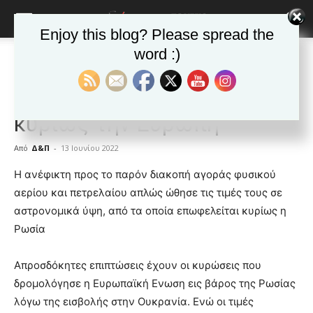
Enjoy this blog? Please spread the
word :)
Αρχική
Δημοφιλή άρθρα
Δημοφιλή άρθρα
ΕΙΔΗΣΕΙΣ
Κόσμος
Οι κυρώσεις πλήττουν
κυρίως την Ευρώπη
Από
Δ&Π
-
13 Ιουνίου 2022
blonde
Η ανέφικτη προς το παρόν διακοπή αγοράς φυσικού
lesbians
αερίου και πετρελαίου απλώς ώθησε τις τιμές τους σε
very
αστρονομικά ύψη, από τα οποία επωφελείται κυρίως η
hot
Ρωσία
cam
show.
desi
xxx
Απροσδόκητες επιπτώσεις έχουν οι κυρώσεις που
brandi
δρομολόγησε η Ευρωπαϊκή Ενωση εις βάρος της Ρωσίας
lyons
λόγω της εισβολής στην Ουκρανία. Ενώ οι τιμές
teaches