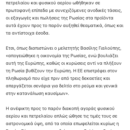
πετρελαίου και φυσικού αερίου ωθήθηκαν σε
you
the
πρωτοφανή επίπεδα με συνεχιζόμενες ανοδικές τάσεις,
meaning
οι εξαγωγές και πωλήσεις της Ρωσίας στα προϊόντα
of
αυτά έχουν προς το παρόν αυξηθεί θεαματικά, όπως και
pain.
τα αντίστοιχα έσοδα.
pornhun
hd
porn
Ετσι, όπως διαπιστώνει ο μελετητής Βασίλης Γιαλούπης,
«απογειώθηκε η οικονομία της Ρωσίας, ενώ βουλιάζει
αυτή της Ευρώπης, καθώς οι κυρώσεις αντί να πλήξουν
τη Ρωσία βυθίζουν την Ευρώπη. Η ΕΕ επιστρέφει στον
πληθωρισμό που είχε πριν από τρεις δεκαετίες και
απεργάζεται σενάρια για δελτίο στο ρεύμα και γενικά
στην κατανάλωση καυσίμων».
Η ανέφικτη προς το παρόν διακοπή αγοράς φυσικού
αερίου και πετρελαίου απλώς ώθησε τις τιμές τους σε
αστρονομικά ύψη, από τα οποία επωφελείται κυρίως η