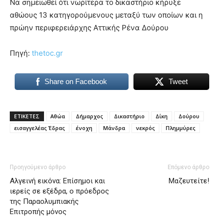
Να σημειωθεί ότι νωρίτερα το δικαστήριο κήρυξε
αθώους 13 κατηγορούμενους μεταξύ των οποίων και η
πρώην περιφερειάρχης Αττικής Ρένα Δούρου
Πηγή:
thetoc.gr
Share on Facebook
Tweet
ΕΤΙΚΕΤΕΣ
Αθώα
Δήμαρχος
Δικαστήριο
Δίκη
Δούρου
εισαγγελέας Έδρας
ένοχη
Μάνδρα
νεκρός
Πλημμύρες
Προηγούμενο άρθρο
Επόμενο άρθρο
Αλγεινή εικόνα: Επίσημοι και
Μαζευτείτε!
ιερείς σε εξέδρα, ο πρόεδρος
της Παραολυμπιακής
Επιτροπής μόνος