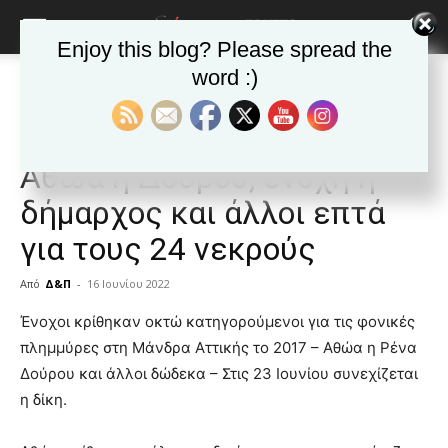
Enjoy this blog? Please spread the
word :)
Αρχική
ΕΙΔΗΣΕΙΣ
Αυτοδιοίκηση
ΕΙΔΗΣΕΙΣ
Αυτοδιοίκηση
Δημοφιλή άρθρα
Ελλαδα
Πλημμύρες στη Μάνδρα:
Αθώα η Δούρου, ένοχη η
δήμαρχος και άλλοι επτά
για τους 24 νεκρούς
Από
Δ&Π
-
16 Ιουνίου 2022
blonde
Ένοχοι κρίθηκαν οκτώ κατηγορούμενοι για τις φονικές
lesbians
πλημμύρες στη Μάνδρα Αττικής το 2017 – Αθώα η Ρένα
very
Δούρου και άλλοι δώδεκα – Στις 23 Ιουνίου συνεχίζεται
hot
η δίκη.
cam
show.
desi
xxx