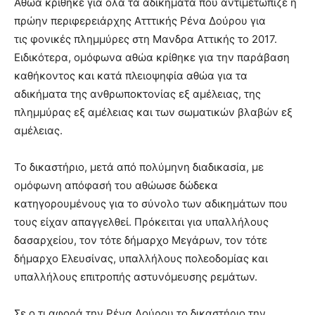
Αθώα κρίθηκε για όλα τα αδικήματα που αντιμετώπιζε η
brandi
πρώην περιφερειάρχης Ατττικής Ρένα Δούρου για
lyons
τις φονικές πλημμύρες στη Μανδρα Αττικής το 2017.
teaches
Ειδικότερα, ομόφωνα αθώα κρίθηκε για την παράβαση
you
the
καθήκοντος και κατά πλειοψηφία αθώα για τα
meaning
αδικήματα της ανθρωποκτονίας εξ αμέλειας, της
of
πλημμύρας εξ αμέλειας και των σωματικών βλαβών εξ
pain.
αμέλειας.
pornhun
hd
porn
Το δικαστήριο, μετά από πολύμηνη διαδικασία, με
ομόφωνη απόφασή του αθώωσε δώδεκα
κατηγορουμένους για το σύνολο των αδικημάτων που
τους είχαν απαγγελθεί. Πρόκειται για υπαλλήλους
δασαρχείου, τον τότε δήμαρχο Μεγάρων, τον τότε
δήμαρχο Ελευσίνας, υπαλλήλους πολεοδομίας και
υπαλλήλους επιτροπής αστυνόμευσης ρεμάτων.
Σε ο,τι αφορά την Ρένα Δούρου το δικαστήριο την