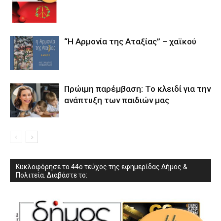
“Η Αρμονία της Αταξίας” – χαϊκού
Πρώιμη παρέμβαση: Το κλειδί για την
ανάπτυξη των παιδιών µας
Κυκλοφόρησε το 44ο τεύχος της εφημερίδας Δήμος &
Πολιτεία. Διαβάστε το: