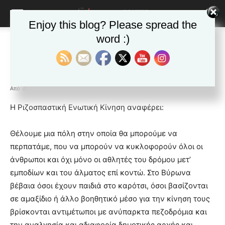
Enjoy this blog? Please spread the
word :)
Αρχική
ΒΥΡΩΝΑΣ
Ανακοινώσεις - Δελτία τύπου
ΒΥΡΩΝΑΣ
Ανακοινώσεις - Δελτία τύπου
Δημοφιλή άρθρα
Μαζευτείτε!
Από
Δ&Π
-
16 Ιουνίου 2022
blonde
Η Ριζοσπαστική Ενωτική Κίνηση αναφέρει:
lesbians
very
Θέλουμε μια πόλη στην οποία θα μπορούμε να
hot
περπατάμε, που να μπορούν να κυκλοφορούν όλοι οι
cam
show.
άνθρωποι και όχι μόνο οι αθλητές του δρόμου μετ’
desi
xxx
εμποδίων και του άλματος επί κοντώ. Στο Βύρωνα
brandi
βέβαια όσοι έχουν παιδιά στο καρότσι, όσοι βασίζονται
lyons
σε αμαξίδιο ή άλλο βοηθητικό μέσο για την κίνηση τους
teaches
βρίσκονται αντιμέτωποι με ανύπαρκτα πεζοδρόμια και
you
the
την αναλγησία και αδιαφορία δημοτικής αρχής και