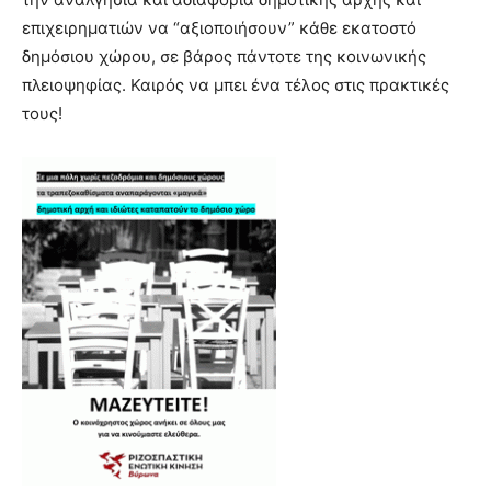
meaning
επιχειρηματιών να “αξιοποιήσουν” κάθε εκατοστό
of
δημόσιου χώρου, σε βάρος πάντοτε της κοινωνικής
pain.
πλειοψηφίας. Καιρός να μπει ένα τέλος στις πρακτικές
pornhun
hd
τους!
porn