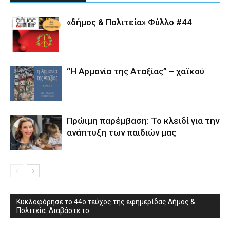
«δήμος & Πολιτεία» Φύλλο #44
“Η Αρμονία της Αταξίας” – χαϊκού
Πρώιμη παρέμβαση: Το κλειδί για την
ανάπτυξη των παιδιών µας
Κυκλοφόρησε το 44ο τεύχος της εφημερίδας Δήμος &
Πολιτεία. Διαβάστε το: