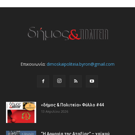
Επικοινωνία:
dimoskaipoliteia.byron@gmail.com
«δήμος & Πολιτεία» Φύλλο #44
13 Απριλίου 2026
“Η Αρμονία της Αταξίας” – χαϊκού