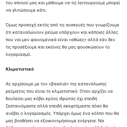
του σπιτιού μας και μάθουμε να τις λειτουργούμε μπορεί
you
the
να γλιτώσουμε κάτι.
meaning
of
Όμως προσοχή εκτός από τις συσκευές που γνωρίζουμε
pain.
ότι καταναλώνουν ρεύμα υπάρχουν και κάποιες άλλες
pornhun
hd
που ναι μεν φαινομενικά είναι «αθώες» αλλά εάν δεν
porn
τις προσέξουμε και εκείνες θα μας φουσκώσουν το
λογαριασμό.
Κλιματιστικό
Ας αρχίσουμε με τον «βασιλιά» της κατανάλωσης
ρεύματος που είναι το κλιματιστικό. Όταν αρχίζει να
δουλεύει μας κόβει κρύος ιδρώτας όχι επειδή
ζεσταινόμαστε αλλά επειδή σκεφτόμαστε πόσο θα
ανέβει ο λογαριασμός. Υπάρχει όμως ένα κόλπο που θα
μας βοηθήσει να εξοικονομήσουμε ενέργεια. Να