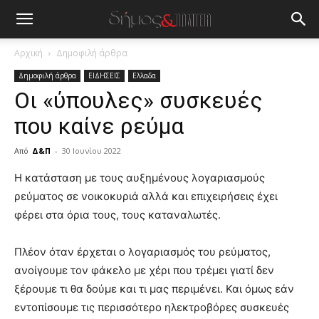
Αρχική
Δημοφιλή άρθρα
Δημοφιλή άρθρα
ΕΙΔΗΣΕΙΣ
Ελλαδα
Οι «ύπουλες» συσκευές
που καίνε ρεύμα
Από
Δ&Π
-
30 Ιουνίου 2022
blonde
Η κατάσταση με τους αυξημένους λογαριασμούς
lesbians
ρεύματος σε νοικοκυριά αλλά και επιχειρήσεις έχει
very
φέρει στα όρια τους, τους καταναλωτές.
hot
cam
show.
Πλέον όταν έρχεται ο λογαριασμός του ρεύματος,
desi
xxx
ανοίγουμε τον φάκελο με χέρι που τρέμει γιατί δεν
brandi
ξέρουμε τι θα δούμε και τι μας περιμένει. Και όμως εάν
lyons
εντοπίσουμε τις περισσότερο ηλεκτροβόρες συσκευές
teaches