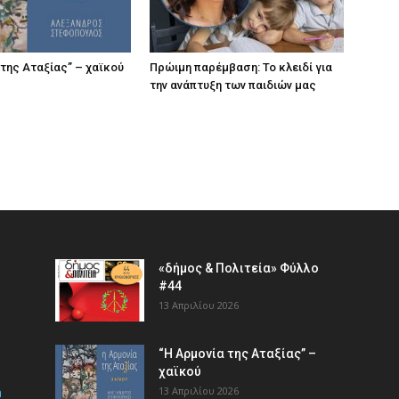
 της Αταξίας” – χαϊκού
Πρώιμη παρέμβαση: Το κλειδί για
την ανάπτυξη των παιδιών µας
«δήμος & Πολιτεία» Φύλλο
#44
13 Απριλίου 2026
“Η Αρμονία της Αταξίας” –
χαϊκού
m
13 Απριλίου 2026