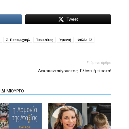
Tweet
Σ. Παπαμιχαήλ
Τουαλέτες
Υγιεινή
Φύλλο 22
Επόμενο άρθρο
Δεκαπενταύγουστος: Γλέντι ή τίποτα!
Ν ΔΗΜΙΟΥΡΓΟ