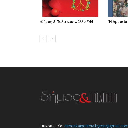
«δήμος & Πολιτεία» Φύλλο #44
“Η Αρμονία
Επικοινωνία:
dimoskaipoliteia.byron@gmail.co