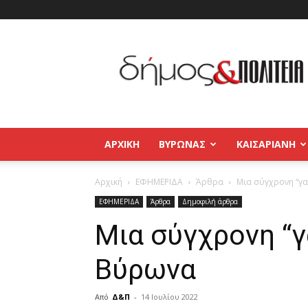
Δήμος
και
Πολιτεία
Βύρωνας
–
Καισαριανή
–
ΑΡΧΙΚΉ
ΒΥΡΩΝΑΣ
ΚΑΙΣΑΡΙΑΝΗ
Παγκράτι
Αρχική
ΕΦΗΜΕΡΙΔΑ
Άρθρα
Μια σύγχρονη “γ
ΕΦΗΜΕΡΙΔΑ
Άρθρα
Δημοφιλή άρθρα
Μια σύγχρονη “γ
Βύρωνα
Από
Δ&Π
-
14 Ιουλίου 2022