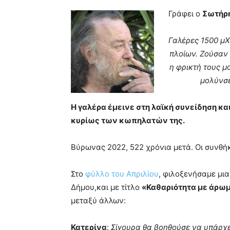
blonde
Γράφει ο
Σωτήρ
lesbians
very
Γαλέρες 1500 μΧ
hot
cam
πλοίων. Ζούσαν 
show.
desi
η φρικτή τους μ
xxx
μολύνσε
brandi
lyons
Η γαλέρα έμεινε στη λαϊκή συνείδηση κα
teaches
you
κυρίως των κωπηλατών της.
the
meaning
Βύρωνας 2022, 522 χρόνια μετά. Οι συνθήκ
of
pain.
pornhun
Στο
φύλλο του Απριλίου
, φιλοξενήσαμε μι
hd
Δήμου,και με τίτλο
«Καθαριότητα με άρω
porn
μεταξύ άλλων:
Κατερίνα
:
Σίγουρα θα βοηθούσε να υπάρχει