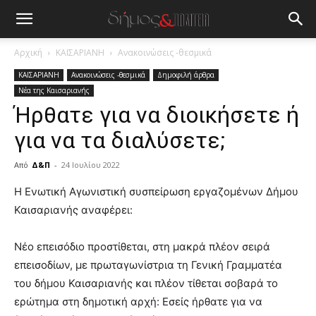
Αρχική
ΚΑΙΣΑΡΙΑΝΗ
Ανακοινώσεις -θεσμικά
ΚΑΙΣΑΡΙΑΝΗ
Ανακοινώσεις -θεσμικά
Δημοφιλή άρθρα
Νέα της Καισαριανής
Ήρθατε για να διοικήσετε ή
για να τα διαλύσετε;
Από
Δ&Π
-
24 Ιουλίου 2022
blonde
Η Ενωτική Αγωνιστική συσπείρωση εργαζομένων Δήμου
lesbians
Καισαριανής αναφέρει:
very
hot
Νέο επεισόδιο προστίθεται, στη μακρά πλέον σειρά
cam
show.
επεισοδίων, με πρωταγωνίστρια τη Γενική Γραμματέα
desi
xxx
του δήμου Καισαριανής και πλέον τίθεται σοβαρά το
brandi
ερώτημα στη δημοτική αρχή: Εσείς ήρθατε για να
lyons