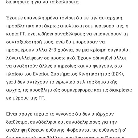
διοικήσετε ή για να τα διαλύσετε;
teaches
you
the
Έχουμε επανειλημμένα τονίσει ότι με την αυταρχική,
meaning
προσβλητική και άκρως απολίτιστη συμπεριφορά της, η
of
κυρία ΓΓ, έχει ωθήσει συναδέλφους να επισπεύσουν τη
pain.
συνταξιοδότησή τους, ενώ θα μπορούσαν να
pornhun
hd
προσφέρουν άλλα 2-3 χρόνια, σε μια κρίσιμη συγκυρία,
porn
λόγω ελλείψεων σε προσωπικό. Έχουν οδηγηθεί άλλοι
να αναζητούν άλλες υπηρεσίες και να φεύγουν, στο
πλαίσιο του Ενιαίου Συστήματος Κινητικότητας (ΕΣΚ),
γιατί δεν αντέχουν το ειρωνικό στιλ της δημοτικής
αρχής, τις προσβλητικές συμπεριφορές και τις διακρίσεις
εκ μέρους της ΓΓ.
Είναι άραγε τυχαίο το γεγονός ότι δεν υπάρχουν
διαθέσιμοι συνάδελφοι και συναδέλφισσες για την
ανάληψη θέσεων ευθύνης; Φοβούνται τις ευθύνες ή σ’
ένα αρνητικό περιβάλλον, που δεν αναγνωρίζονται η