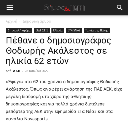
Αρχική
Δημοφιλή άρθρα
Δημοφιλή άρθρα
ΕΙΔΗΣΕΙΣ
Ελλαδα
ΒΥΡΩΝΑΣ
Τα νέα της Πόλης
Πέθανε ο δημοσιογράφος
Θοδωρής Ακάλεστος σε
ηλικία 62 ετών
Από
Δ&Π
-
28 Ιουλίου 2022
blonde
«Έφυγε» στα 62 του χρόνια ο δημοσιογράφος Θοδωρής
lesbians
Ακάλεστος. Όπως αναφέρει ανάρτηση της ΠΑΕ ΑΕΚ, είχε
very
μεγάλη διαδρομή στο χώρο της αθλητικής
hot
δημοσιογραφίας και για πολλά χρόνια διετέλεσε
cam
show.
ρεπόρτερ της ΑΕΚ στην εφημερίδα «Τα Νέα» και στα
desi
xxx
κανάλια Νovasports.
brandi