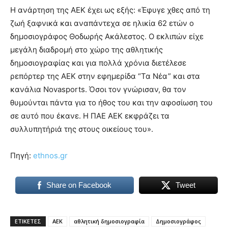
lyons
Η ανάρτηση της ΑΕΚ έχει ως εξής: «Έφυγε χθες από τη
teaches
ζωή ξαφνικά και αναπάντεχα σε ηλικία 62 ετών ο
you
the
δημοσιογράφος Θοδωρής Ακάλεστος. Ο εκλιπών είχε
meaning
μεγάλη διαδρομή στο χώρο της αθλητικής
of
δημοσιογραφίας και για πολλά χρόνια διετέλεσε
pain.
ρεπόρτερ της ΑΕΚ στην εφημερίδα “Τα Νέα” και στα
pornhun
hd
κανάλια Νovasports. Όσοι τον γνώρισαν, θα τον
porn
θυμούνται πάντα για το ήθος του και την αφοσίωση του
σε αυτό που έκανε. Η ΠΑΕ ΑΕΚ εκφράζει τα
συλλυπητήριά της στους οικείους του».
Πηγή:
ethnos.gr
Share on Facebook
Tweet
ΕΤΙΚΕΤΕΣ
ΑΕΚ
αθλητική δημοσιογραφία
Δημοσιογράφος