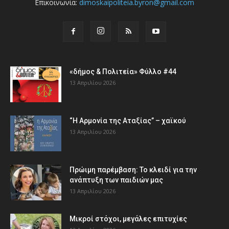
Επικοινωνία:
dimoskaipoliteia.byron@gmail.com
«δήμος & Πολιτεία» Φύλλο #44
13 Απριλίου 2026
“Η Αρμονία της Αταξίας” – χαϊκού
13 Απριλίου 2026
Πρώιμη παρέμβαση: Το κλειδί για την
ανάπτυξη των παιδιών µας
13 Απριλίου 2026
Μικροί στόχοι, μεγάλες επιτυχίες