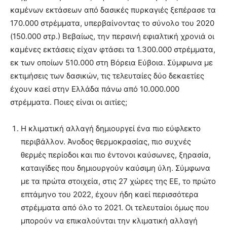
lyons
καμένων εκτάσεων από δασικές πυρκαγιές ξεπέρασε τα
teaches
170.000 στρέμματα, υπερβαίνοντας το σύνολο του 2020
you
the
(150.000 στρ.) Βεβαίως, την περσινή εφιαλτική χρονιά οι
meaning
καμένες εκτάσεις είχαν φτάσει τα 1.300.000 στρέμματα,
of
εκ των οποίων 510.000 στη Βόρεια Εύβοια. Σύμφωνα με
pain.
εκτιμήσεις των δασικών, τις τελευταίες δύο δεκαετίες
pornhun
hd
έχουν καεί στην Ελλάδα πάνω από 10.000.000
porn
στρέμματα. Ποιες είναι οι αιτίες;
Η κλιματική αλλαγή δημιουργεί ένα πιο εύφλεκτο
περιβάλλον. Άνοδος θερμοκρασίας, πιο συχνές
θερμές περίοδοι και πιο έντονοι καύσωνες, ξηρασία,
καταιγίδες που δημιουργούν καύσιμη ύλη. Σύμφωνα
με τα πρώτα στοιχεία, στις 27 χώρες της ΕΕ, το πρώτο
επτάμηνο του 2022, έχουν ήδη καεί περισσότερα
στρέμματα από όλο το 2021. Οι τελευταίοι όμως που
μπορούν να επικαλούνται την κλιματική αλλαγή