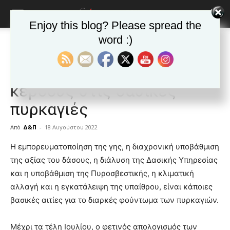
Enjoy this blog? Please spread the
word :)
Αρχική
ΑΠΟΨΕΙΣ
ΑΠΟΨΕΙΣ
Δημοφιλή άρθρα
ΕΙΔΗΣΕΙΣ
Ελλαδα
Το προσάναμμα του
κέρδους στις δασικές
πυρκαγιές
Από
Δ&Π
-
18 Αυγούστου 2022
blonde
Η εμπορευματοποίηση της γης, η διαχρονική υποβάθμιση
lesbians
της αξίας του δάσους, η διάλυση της Δασικής Υπηρεσίας
very
και η υποβάθμιση της Πυροσβεστικής, η κλιματική
hot
αλλαγή και η εγκατάλειψη της υπαίθρου, είναι κάποιες
cam
show.
βασικές αιτίες για το διαρκές φούντωμα των πυρκαγιών.
desi
xxx
brandi
Μέχρι τα τέλη Ιουλίου, ο φετινός απολογισμός των