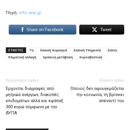
Πηγή:
info-war.gr
Share on Facebook
Tweet
ΕΤΙΚΕΤΕΣ
Γη
δασική πυρκαγιά
Δασική Υπηρεσία
Δάσος
Κλιματική αλλαγή
πράσινη μετάβαση
πυροσβεστική
Προηγούμενο άρθρο
Επόμενο άρθρο
Έρχονται διαγραφές από
Όποιος δεν αφουγκράζεται
μητρώα ανέργων, διακοπές
την κοινωνία, τη βρίσκει
επιδομάτων αλλά και εφάπαξ
απέναντί του
300 ευρώ σύμφωνα με την
ΔΥΠΑ