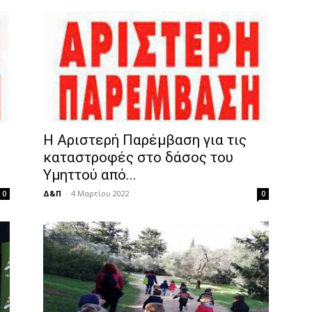
Η Αριστερή Παρέμβαση για τις
καταστροφές στο δάσος του
Υμηττού από...
Δ&Π
-
4 Μαρτίου 2022
0
0