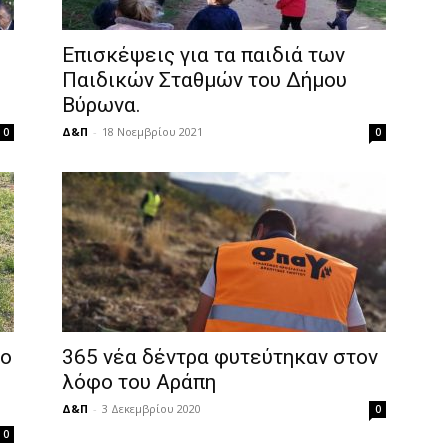
Επισκέψεις για τα παιδιά των
Παιδικών Σταθμών του Δήμου
Βύρωνα.
Δ&Π
-
18 Νοεμβρίου 2021
0
0
μο
365 νέα δέντρα φυτεύτηκαν στον
λόφο του Αράπη
Δ&Π
-
3 Δεκεμβρίου 2020
0
0