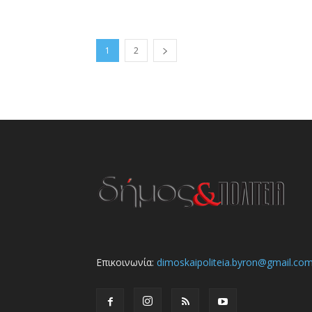
1
2
Επικοινωνία:
dimoskaipoliteia.byron@gmail.co