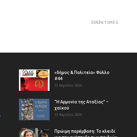
Σελίδα 1 από 2
«δήμος & Πολιτεία» Φύλλο
#44
13 Απριλίου 2026
“Η Αρμονία της Αταξίας” –
χαϊκού
m
13 Απριλίου 2026
Πρώιμη παρέμβαση: Το κλειδί