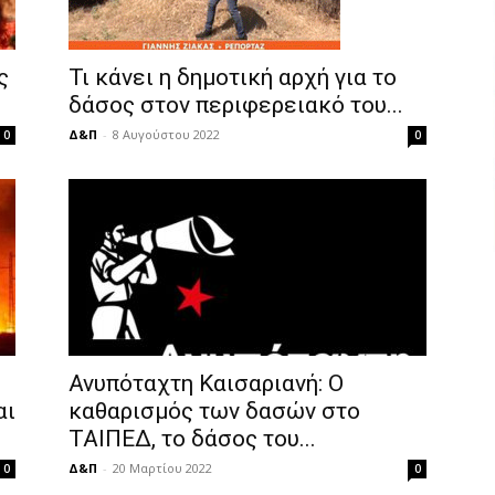
ς
Τι κάνει η δημοτική αρχή για το
δάσος στον περιφερειακό του...
Δ&Π
-
8 Αυγούστου 2022
0
0
Ανυπόταχτη Καισαριανή: Ο
αι
καθαρισμός των δασών στο
ΤΑΙΠΕΔ, το δάσος του...
Δ&Π
-
20 Μαρτίου 2022
0
0