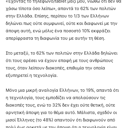
«Έχοντας το τηλέφωνο/tablet μαζί μου, νιώθω ότι δεν θα
χάσω τίποτα όσο λείπω», απαντά το 62% των πολιτών
στην Ελλάδα. Επίσης, περίπου το 1/3 των Ελλήνων
δηλώνει πως ούτε συμφωνεί, ούτε και διαφωνεί με την
άποψη αυτή, ενώ μόλις ένα ποσοστό 10% εκφράζει
απερίφραστα τη διαφωνία του με αυτήν τη θέση.
Στο μεταξύ, το 62% των πολιτών στην Ελλάδα δηλώνει
ότι τους αρέσει να έχουν επαφή με τους ανθρώπους
τους, όταν λείπουν διακοπές, επιθυμία την οποία
εξυπηρετεί η τεχνολογία.
Μόνο μια μικρή αναλογία Ελλήνων, το 19%, απαντά ότι
η τεχνολογία, τους εμποδίζει να απολαύσουν τις
διακοπές τους, ενώ το 32% δεν έχει ούτε θετική, ούτε
αρνητική άποψη για το θέμα αυτό. Μάλιστα, σχεδόν οι
μισοί Έλληνες (το 48%) απαντούν ότι διαφωνούν από
πολύ έως αρκετά με την άποψη ότι η τεχνολογία είναι