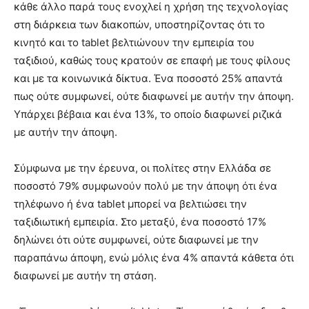
κάθε άλλο παρά τους ενοχλεί η χρήση της τεχνολογίας
you
the
στη διάρκεια των διακοπών, υποστηρίζοντας ότι το
meaning
κινητό και το tablet βελτιώνουν την εμπειρία του
of
ταξιδιού, καθώς τους κρατούν σε επαφή με τους φίλους
pain.
και με τα κοινωνικά δίκτυα. Ένα ποσοστό 25% απαντά
pornhun
hd
πως ούτε συμφωνεί, ούτε διαφωνεί με αυτήν την άποψη.
porn
Υπάρχει βέβαια και ένα 13%, το οποίο διαφωνεί ριζικά
με αυτήν την άποψη.
Σύμφωνα με την έρευνα, οι πολίτες στην Ελλάδα σε
ποσοστό 79% συμφωνούν πολύ με την άποψη ότι ένα
τηλέφωνο ή ένα tablet μπορεί να βελτιώσει την
ταξιδιωτική εμπειρία. Στο μεταξύ, ένα ποσοστό 17%
δηλώνει ότι ούτε συμφωνεί, ούτε διαφωνεί με την
παραπάνω άποψη, ενώ μόλις ένα 4% απαντά κάθετα ότι
διαφωνεί με αυτήν τη στάση.