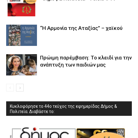
“Η Αρμονία της Αταξίας” – χαϊκού
Πρώιμη παρέμβαση: Το κλειδί για την
ανάπτυξη των παιδιών µας
Κυκλοφόρησε το 44ο τεύχος της εφημερίδας Δήμος &
Πολιτεία. Διαβάστε το: