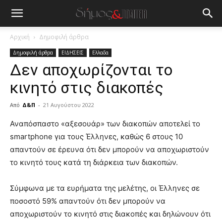
Αρχική
Δημοφιλή άρθρα
Δημοφιλή άρθρα
ΕΙΔΗΣΕΙΣ
Ελλαδα
Δεν αποχωρίζονται το
κινητό στις διακοπές
Από
Δ&Π
-
21 Αυγούστου 2022
blonde
Αναπόσπαστο «αξεσουάρ» των διακοπών αποτελεί το
lesbians
smartphone για τους Έλληνες, καθώς 6 στους 10
very
απαντούν σε έρευνα ότι δεν μπορούν να αποχωριστούν
hot
το κινητό τους κατά τη διάρκεια των διακοπών.
cam
show.
desi
xxx
Σύμφωνα με τα ευρήματα της μελέτης, οι Έλληνες σε
brandi
ποσοστό 59% απαντούν ότι δεν μπορούν να
lyons
αποχωριστούν το κινητό στις διακοπές και δηλώνουν ότι
teaches