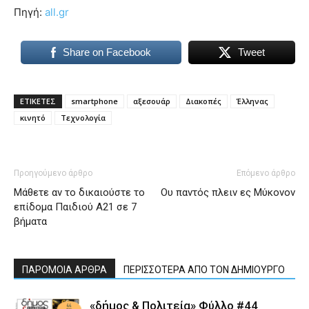
Πηγή:
all.gr
Share on Facebook
Tweet
ΕΤΙΚΕΤΕΣ
smartphone
αξεσουάρ
Διακοπές
Έλληνας
κινητό
Τεχνολογία
Προηγούμενο άρθρο
Επόμενο άρθρο
Μάθετε αν το δικαιούστε το
Ου παντός πλειν ες Μύκονον
επίδομα Παιδιού Α21 σε 7
βήματα
ΠΑΡΟΜΟΙΑ ΑΡΘΡΑ
ΠΕΡΙΣΣΟΤΕΡΑ ΑΠΟ ΤΟΝ ΔΗΜΙΟΥΡΓΟ
«δήμος & Πολιτεία» Φύλλο #44