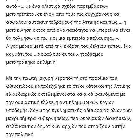
lyons
αυτό «… με ένα ολιστικό σχέδιο παρεμβάσεων
teaches
μετατρέπεται σε έναν από τους πιο σύγχρονους και
you
the
ασφαλείς αυτοκινητοδρόμους της Αττικής και πως … η
meaning
μετακίνηση εκτός από αναγκαιότητα να μπορεί να είναι,
of
θα τολμήσω να πω, και μια εμπειρία απόλαυσης…».
pain.
Λίγες μέρες μετά από την έκδοση του δελτίου τύπου, ένα
pornhun
hd
κομμάτι του …ασφαλούς αυτοκινητοδρόμου
porn
μετατράπηκε σε λίμνη.
Με την πρώτη ισχυρή νεροποντή στα προοίμια του
φθινοπώρου καταδείχθηκε το ότι οι κάτοικοι της Αττικής
είναι διαρκώς εκτεθειμένοι στα καιρικά φαινόμενα με
την ουσιαστική έλλειψη αντιπλημμυρικών έργων
υποδομής, λόγω της εγκληματικής αδιαφορίας όλων των
μέχρι σήμερα κυβερνήσεων, περιφερειακών διοικήσεων,
αλλά και των δημοτικών αρχών που στηρίζουν αυτήν
την πολιτική.