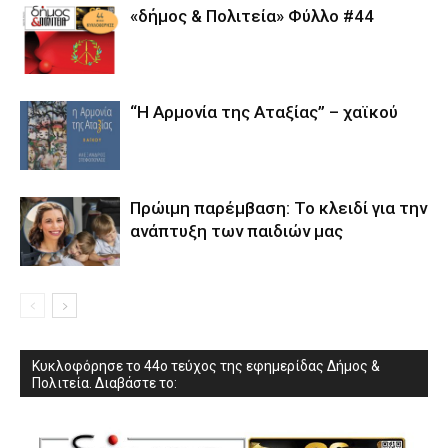
«δήμος & Πολιτεία» Φύλλο #44
“Η Αρμονία της Αταξίας” – χαϊκού
Πρώιμη παρέμβαση: Το κλειδί για την
ανάπτυξη των παιδιών µας
Κυκλοφόρησε το 44ο τεύχος της εφημερίδας Δήμος &
Πολιτεία. Διαβάστε το: