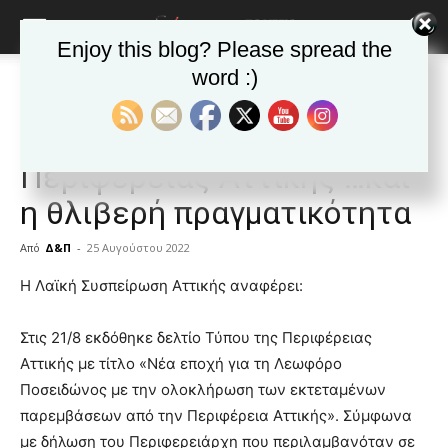
Enjoy this blog? Please spread the
word :)
Αρχική
ΕΙΔΗΣΕΙΣ
Αυτοδιοίκηση
ΕΙΔΗΣΕΙΣ
Αυτοδιοίκηση
Δημοφιλή άρθρα
Ελλαδα
Τα Δελτία Τύπου της
Περιφέρειας Αττικής …και
η θλιβερή πραγματικότητα
Από
Δ&Π
-
25 Αυγούστου 2022
blonde
Η Λαϊκή Συσπείρωση Αττικής αναφέρει:
lesbians
very
Στις 21/8 εκδόθηκε δελτίο Τύπου της Περιφέρειας
hot
Αττικής με τίτλο «Νέα εποχή για τη Λεωφόρο
cam
show.
Ποσειδώνος με την ολοκλήρωση των εκτεταμένων
desi
xxx
παρεμβάσεων από την Περιφέρεια Αττικής». Σύμφωνα
brandi
με δήλωση του Περιφερειάρχη που περιλαμβανόταν σε