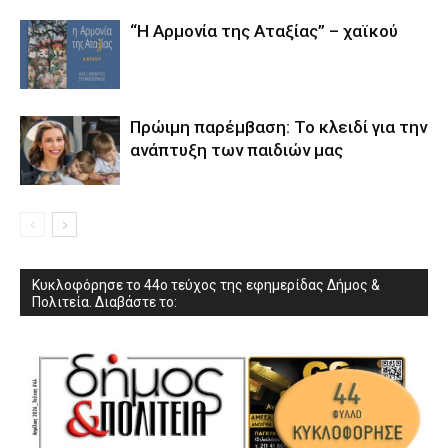
“Η Αρμονία της Αταξίας” – χαϊκού
Πρώιμη παρέμβαση: Το κλειδί για την
ανάπτυξη των παιδιών µας
Κυκλοφόρησε το 44ο τεύχος της εφημερίδας Δήμος &
Πολιτεία. Διαβάστε το: