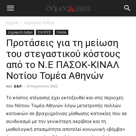
Αρχική
Δημοφιλή άρθρα
Δημοφιλή άρθρα
ΕΙΔΗΣΕΙΣ
Ελλαδα
Προτάσεις για τη μείωση
του στεγαστικού κόστους
από το Ν.Ε ΠΑΣΟΚ-ΚΙΝΑΛ
Νοτίου Τομέα Αθηνών
Από
Δ&Π
-
25 Αυγούστου 2022
blonde
Το κόστος στέγασης έχει εκτοξευθεί και στις περιοχές
lesbians
του Νότιου Τομέα Αθηνών λόγω μετατροπής πολλών
very
κατοικιών σε βραχυχρόνιας μίσθωσης κατοικίες που σε
hot
συνδυασμό με την γενικότερη ακρίβεια και τη
cam
show.
μισθολογική στασιμότητα αποτελεί κοινωνική «βόμβα»
desi
xxx