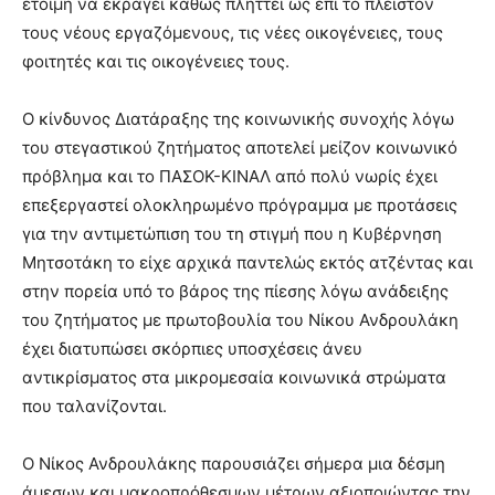
έτοιμη να εκραγεί καθώς πλήττει ως επί το πλείστον
brandi
τους νέους εργαζόμενους, τις νέες οικογένειες, τους
lyons
φοιτητές και τις οικογένειες τους.
teaches
you
the
Ο κίνδυνος Διατάραξης της κοινωνικής συνοχής λόγω
meaning
του στεγαστικού ζητήματος αποτελεί μείζον κοινωνικό
of
πρόβλημα και το ΠΑΣΟΚ-ΚΙΝΑΛ από πολύ νωρίς έχει
pain.
επεξεργαστεί ολοκληρωμένο πρόγραμμα με προτάσεις
pornhun
hd
για την αντιμετώπιση του τη στιγμή που η Κυβέρνηση
porn
Μητσοτάκη το είχε αρχικά παντελώς εκτός ατζέντας και
στην πορεία υπό το βάρος της πίεσης λόγω ανάδειξης
του ζητήματος με πρωτοβουλία του Νίκου Ανδρουλάκη
έχει διατυπώσει σκόρπιες υποσχέσεις άνευ
αντικρίσματος στα μικρομεσαία κοινωνικά στρώματα
που ταλανίζονται.
Ο Νίκος Ανδρουλάκης παρουσιάζει σήμερα μια δέσμη
άμεσων και μακροπρόθεσμων μέτρων αξιοποιώντας την