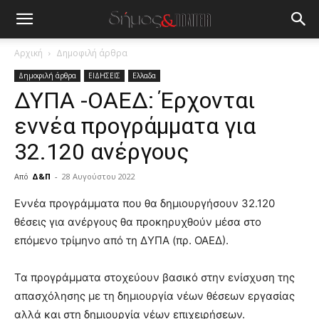
Αρχική
Δημοφιλή άρθρα
Δημοφιλή άρθρα
ΕΙΔΗΣΕΙΣ
Ελλαδα
ΔΥΠΑ -ΟΑΕΔ: Έρχονται
εννέα προγράμματα για
32.120 ανέργους
Από
Δ&Π
-
28 Αυγούστου 2022
blonde
Εννέα προγράμματα που θα δημιουργήσουν 32.120
lesbians
θέσεις για ανέργους θα προκηρυχθούν μέσα στο
very
επόμενο τρίμηνο από τη ΔΥΠΑ (πρ. ΟΑΕΔ).
hot
cam
show.
Τα προγράμματα στοχεύουν βασικό στην ενίσχυση της
desi
xxx
απασχόλησης με τη δημιουργία νέων θέσεων εργασίας
brandi
αλλά και στη δημιουργία νέων επιχειρήσεων.