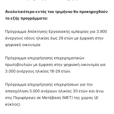
lyons
teaches
Αναλυτικότερα εντός του τριμήνου θα προκηρυχθούν
you
the
τα εξής προγράμματα:
meaning
of
Πρόγραμμα Απόκτησης Εργασιακής εμπειρίας για 3.900
pain.
άνεργους νέους ηλικίας έως 29 ετών με έμφαση στην
pornhun
hd
ψηφιακή οικονομία
porn
Πρόγραμμα επιχορήγησης επιχειρηματικών
πρωτοβουλιών με έμφαση στην ψηφιακή οικονομία για
3.000 ανέργους ηλικίας 18-29 ετών.
Πρόγραμμα επιχορήγησης επιχειρήσεων για την
απασχόληση 5.000 ανέργων ηλικίας 30 ετών και άνω
στις Περιφέρειες σε Μετάβαση (ΜΕΤ) της χώρας (Δ’
κύκλος).