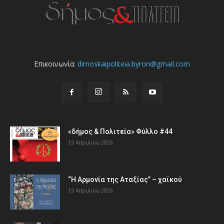
Επικοινωνία:
dimoskaipoliteia.byron@gmail.com
«δήμος & Πολιτεία» Φύλλο #44
13 Απριλίου 2026
“Η Αρμονία της Αταξίας” – χαϊκού
13 Απριλίου 2026