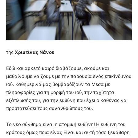
lyons
teaches
you
the
meaning
of
pain.
pornhun
της
Χριστίνας Νάνου
hd
porn
Εδώ και αρκετό καιρό διαβάζουμε, ακούμε και
μαθαίνουμε να ζουμε με την παρουσία ενός επικίνδυνου
ιού. Καθημερινά μας βομβαρδίζουν τα Μέσα με
πληροφορίες για τη μορφή του ιού, την ταχύτητα
εξάπλωσής του, για την ευθύνη που έχει ο καθένας να
προστατεύσει τους συνανθρώπους του.
Το νέο σύνθημα είναι η ατομική ευθύνη! Η ευθύνη του
κράτους όμως ποια είναι; Είναι και αυτή τόσο ξεκάθαρη