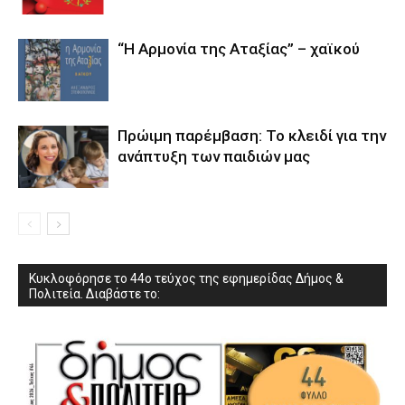
“Η Αρμονία της Αταξίας” – χαϊκού
Πρώιμη παρέμβαση: Το κλειδί για την
ανάπτυξη των παιδιών µας
Κυκλοφόρησε το 44ο τεύχος της εφημερίδας Δήμος &
Πολιτεία. Διαβάστε το: