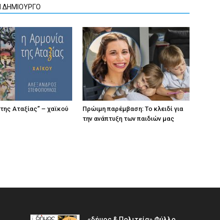
Ν ΔΗΜΙΟΥΡΓΟ
 της Αταξίας” – χαϊκού
Πρώιμη παρέμβαση: Το κλειδί για
την ανάπτυξη των παιδιών µας
«δήμος & Πολιτεία» Φύλλο