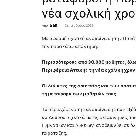
νέα σχολική χρο
Από
Δ&Π
-
1 Σεπτεμβρίου 2022
blonde
Με αφορμή σχετική ανακοίνωση της Παράτ
lesbians
την παρακάτω απάντηση:
very
hot
cam
Περισσότερους από 30.000 μαθητές, όλ
show.
desi
Περιφέρεια Αττικής τη νέα σχολική χρον
xxx
brandi
Οι διώκτες της αριστείας και των πρότ
lyons
τη μεταφορά των μαθητών τους
teaches
you
the
Το περιεχόμενο της ανακοίνωσης που εξέ
meaning
κα Δούρου, σχετικά με τις μετακινήσεις 
of
Γυμνασίων και Λυκείων, αναδεικνύει σε όλ
pain.
pornhun
παράταξης.