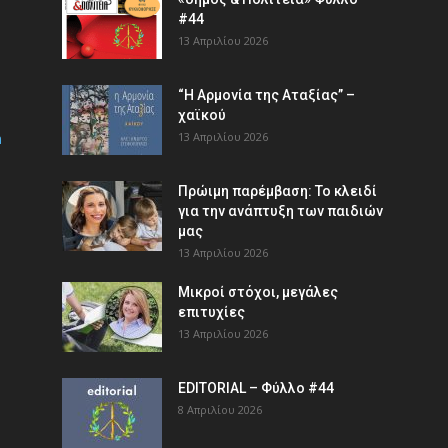
#44
13 Απριλίου 2026
“Η Αρμονία της Αταξίας” –
χαϊκού
m
13 Απριλίου 2026
Πρώιμη παρέμβαση: Το κλειδί
για την ανάπτυξη των παιδιών
µας
13 Απριλίου 2026
Μικροί στόχοι, μεγάλες
επιτυχίες
13 Απριλίου 2026
EDITORIAL – Φύλλο #44
8 Απριλίου 2026