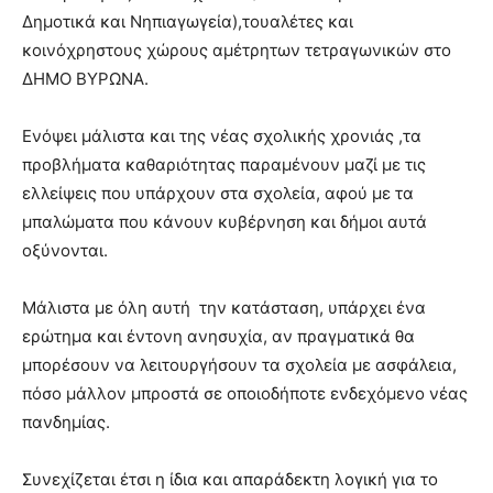
lyons
Δημοτικά και Νηπιαγωγεία),τουαλέτες και
teaches
κοινόχρηστους χώρους αμέτρητων τετραγωνικών στο
you
the
ΔΗΜΟ ΒΥΡΩΝΑ.
meaning
of
Ενόψει μάλιστα και της νέας σχολικής χρονιάς ,τα
pain.
προβλήματα καθαριότητας παραμένουν μαζί με τις
pornhun
hd
ελλείψεις που υπάρχουν στα σχολεία, αφού με τα
porn
μπαλώματα που κάνουν κυβέρνηση και δήμοι αυτά
οξύνονται.
Μάλιστα με όλη αυτή την κατάσταση, υπάρχει ένα
ερώτημα και έντονη ανησυχία, αν πραγματικά θα
μπορέσουν να λειτουργήσουν τα σχολεία με ασφάλεια,
πόσο μάλλον μπροστά σε οποιοδήποτε ενδεχόμενο νέας
πανδημίας.
Συνεχίζεται έτσι η ίδια και απαράδεκτη λογική για το