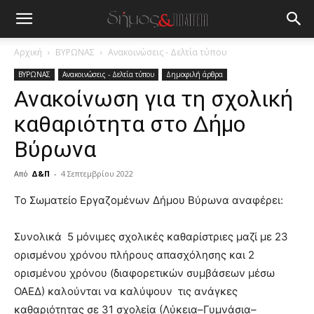
Αρχική
ΒΥΡΩΝΑΣ
Ανακοινώσεις - Δελτία τύπου
ΒΥΡΩΝΑΣ
Ανακοινώσεις - Δελτία τύπου
Δημοφιλή άρθρα
Ανακοίνωση για τη σχολική
καθαριότητα στο Δήμο
Βύρωνα
Από
Δ&Π
-
4 Σεπτεμβρίου 2022
blonde
Το Σωματείο Εργαζομένων Δήμου Βύρωνα αναφέρει:
lesbians
very
Συνολικά 5 μόνιμες σχολικές καθαρίστριες μαζί με 23
hot
ορισμένου χρόνου πλήρους απασχόλησης και 2
cam
show.
ορισμένου χρόνου (διαφορετικών συμβάσεων μέσω
desi
xxx
ΟΑΕΔ) καλούνται να καλύψουν τις ανάγκες
brandi
καθαριότητας σε 31 σχολεία (Λύκεια–Γυμνάσια–