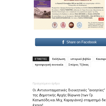
hd
porn
Share on Facebook
ΕΤΙΚΕΤΕΣ
Εκδήλωση
ιστορικό βιβλίο
Καισαρ
προσφυγική συνοικία
Σπύρος Τζόκας
Προηγούμενο άρθρο
Οι Αντισυνταγματικές διοικητικές “ανοησίες”
της Δημοτικής Αρχής Βύρωνα (των Γρ.
Κατωπόδη και Μιχ. Καραγιάννη) σταματημό δε
έχουν!