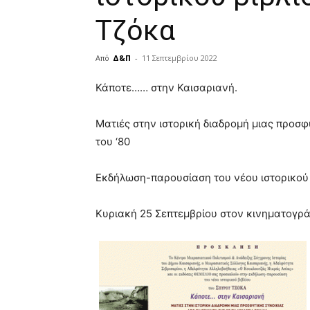
Τζόκα
Από
Δ&Π
-
11 Σεπτεμβρίου 2022
blonde
Κάποτε…… στην Καισαριανή.
lesbians
very
Ματιές στην ιστορική διαδρομή μιας προσφ
hot
cam
του ‘80
show.
desi
xxx
Εκδήλωση-παρουσίαση του νέου ιστορικού
brandi
lyons
Κυριακή 25 Σεπτεμβρίου στον κινηματογράφ
teaches
you
the
meaning
of
pain.
pornhun