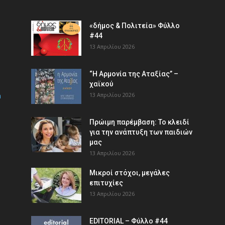
«δήμος & Πολιτεία» Φύλλο
#44
13 Απριλίου 2026
“Η Αρμονία της Αταξίας” –
χαϊκού
m
13 Απριλίου 2026
Πρώιμη παρέμβαση: Το κλειδί
για την ανάπτυξη των παιδιών
µας
13 Απριλίου 2026
Μικροί στόχοι, μεγάλες
επιτυχίες
13 Απριλίου 2026
EDITORIAL – Φύλλο #44