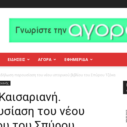
ΕΙΔΗΣΕΙΣ
ΑΓΟΡΑ
ΕΦΗΜΕΡΊΔΑ
κδήλωση-παρουσίαση του νέου ιστορικού βιβλίου του Σπύρου Τζόκα
ριανής
Καισαριανή.
σίαση του νέου
ου του Σπύρου