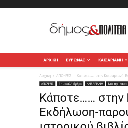
Δήμος
και
Πολιτεία
Βύρωνας
–
Καισαριανή
–
ΑΡΧΙΚΉ
ΒΥΡΩΝΑΣ
ΚΑΙΣΑΡΙΑΝΗ
Παγκράτι
Αρχική
ΑΠΟΨΕΙΣ
Κάποτε…… στην Καισαριανή. Ε
ΑΠΟΨΕΙΣ
Δημοφιλή άρθρα
ΚΑΙΣΑΡΙΑΝΗ
Νέα της Καισα
Κάποτε…… στην 
Εκδήλωση-παρου
ιστορικού βιβλί