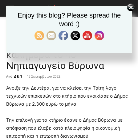
Enjoy this blog? Please spread the
word :)
Αρχική
Δημοφιλή άρθρα
Δημοφιλή άρθρα
ΒΥΡΩΝΑΣ
Τα νέα της Πόλης
Βύρωνας: Κλειστό με το
καλημέρα το 4ο
Νηπιαγωγείο Βύρωνα
Από
Δ&Π
-
13 Σεπτεμβρίου 2022
blonde
Άνοιξε την Δευτέρα, για να κλείσει την Τρίτη λόγο
lesbians
τεχνικών επισκευών στο κτήριο που ενοικίασε ο Δήμος
very
Βύρωνα με 2.300 ευρώ το μήνα.
hot
cam
show.
Την επιλογή για το κτήριο έκανε ο Δήμος Βύρωνα με
desi
xxx
απόφαση που έλαβε κατά πλειοψηφία η οικονομική
brandi
επιτροπή και η επιτροπή διαγωνισμού.