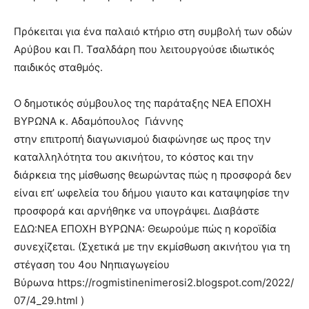
lyons
teaches
Πρόκειται για ένα παλαιό κτήριο στη συμβολή των οδών
you
the
Αρύβου και Π. Τσαλδάρη που λειτουργούσε ιδιωτικός
meaning
παιδικός σταθμός.
of
pain.
Ο δημοτικός σύμβουλος της παράταξης ΝΕΑ ΕΠΟΧΗ
pornhun
hd
ΒΥΡΩΝΑ κ. Αδαμόπουλος Γιάννης
porn
στην επιτροπή διαγωνισμού διαφώνησε ως προς την
καταλληλότητα του ακινήτου, το κόστος και την
διάρκεια της μίσθωσης θεωρώντας πώς η προσφορά δεν
είναι επ’ ωφελεία του δήμου γιαυτο και καταψηφίσε την
προσφορά και αρνήθηκε να υπογράψει. Διαβάστε
ΕΔΩ:ΝΕΑ ΕΠΟΧΗ ΒΥΡΩΝΑ: Θεωρούμε πώς η κοροϊδία
συνεχίζεται. (Σχετικά με την εκμίσθωση ακινήτου για τη
στέγαση του 4ου Νηπιαγωγείου
Βύρωνα https://rogmistinenimerosi2.blogspot.com/2022/
07/4_29.html )