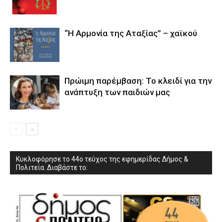
“Η Αρμονία της Αταξίας” – χαϊκού
Πρώιμη παρέμβαση: Το κλειδί για την
ανάπτυξη των παιδιών µας
Κυκλοφόρησε το 44ο τεύχος της εφημερίδας Δήμος &
Πολιτεία. Διαβάστε το: