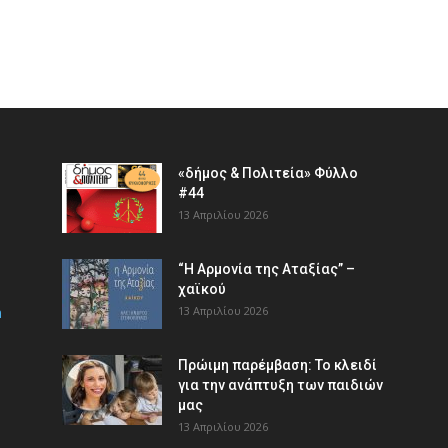
«δήμος & Πολιτεία» Φύλλο
#44
13 Απριλίου 2026
“Η Αρμονία της Αταξίας” –
χαϊκού
m
13 Απριλίου 2026
Πρώιμη παρέμβαση: Το κλειδί
για την ανάπτυξη των παιδιών
µας
13 Απριλίου 2026