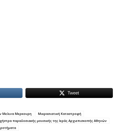
Tweet
ν Μελινα Μερκουρη
Μικρασιατική Καταστροφή
χήστρα παραδοσιακής μουσικής της Ιεράς Αρχιεπισκοπής Αθηνών
κροτήματα