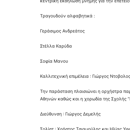
κεντρική εκδήλωση μνήμης για την επέτει
very
hot
cam
Τραγουδούν αλφαβητικά :
show.
desi
xxx
Γεράσιμος Ανδρεάτος
brandi
lyons
Στέλλα Καρύδα
teaches
you
the
Σοφία Μανου
meaning
of
Καλλιτεχνική επιμέλεια : Γιώργος Ντοβολο
pain.
pornhun
hd
Την παράσταση πλαισιώνει η ορχήστρα παρ
porn
Αθηνών καθώς και η χορωδία της Σχολής “
Διεύθυνση : Γιώργος Δεμελής
Σολίστ : Χρήστος Τσιαμούλης και Ηλίας Υφ