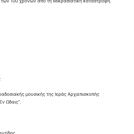
ο των 100 χρόνων από τη Μικρασιατική καταστροφή.
ς
αδοσιακής μουσικής της Ιεράς Αρχιεπισκοπής
Εν Ωδαις”.
αντίδης