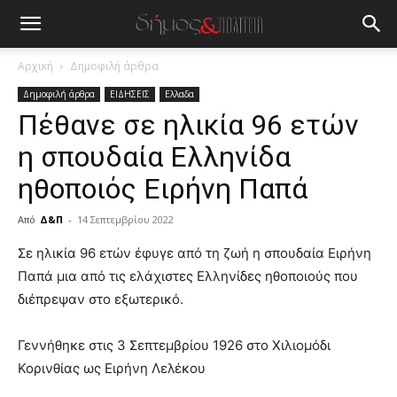
Αρχική
Δημοφιλή άρθρα
Δημοφιλή άρθρα
ΕΙΔΗΣΕΙΣ
Ελλαδα
Πέθανε σε ηλικία 96 ετών
η σπουδαία Ελληνίδα
ηθοποιός Ειρήνη Παπά
Από
Δ&Π
-
14 Σεπτεμβρίου 2022
blonde
Σε ηλικία 96 ετών έφυγε από τη ζωή η σπουδαία Ειρήνη
lesbians
Παπά μια από τις ελάχιστες Ελληνίδες ηθοποιούς που
very
διέπρεψαν στο εξωτερικό.
hot
cam
show.
Γεννήθηκε στις 3 Σεπτεμβρίου 1926 στο Χιλιομόδι
desi
xxx
Κορινθίας ως Ειρήνη Λελέκου
brandi