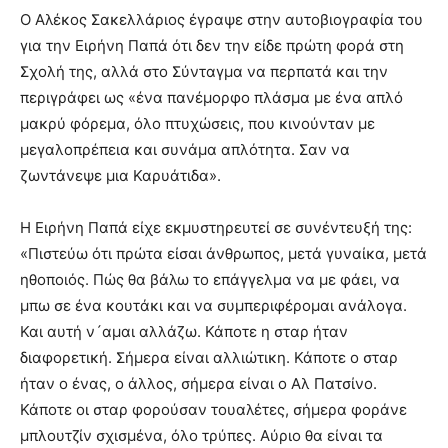
lyons
Ο Αλέκος Σακελλάριος έγραψε στην αυτοβιογραφία του
teaches
για την Ειρήνη Παπά ότι δεν την είδε πρώτη φορά στη
you
the
Σχολή της, αλλά στο Σύνταγμα να περπατά και την
meaning
περιγράφει ως «ένα πανέμορφο πλάσμα με ένα απλό
of
μακρύ φόρεμα, όλο πτυχώσεις, που κινούνταν με
pain.
μεγαλοπρέπεια και συνάμα απλότητα. Σαν να
pornhun
hd
ζωντάνεψε μια Καρυάτιδα».
porn
Η Ειρήνη Παπά είχε εκμυστηρευτεί σε συνέντευξή της:
«Πιστεύω ότι πρώτα είσαι άνθρωπος, μετά γυναίκα, μετά
ηθοποιός. Πώς θα βάλω το επάγγελμα να με φάει, να
μπω σε ένα κουτάκι και να συμπεριφέρομαι ανάλογα.
Και αυτή ν´αμαι αλλάζω. Κάποτε η σταρ ήταν
διαφορετική. Σήμερα είναι αλλιώτικη. Κάποτε ο σταρ
ήταν ο ένας, ο άλλος, σήμερα είναι ο Αλ Πατσίνο.
Κάποτε οι σταρ φορούσαν τουαλέτες, σήμερα φοράνε
μπλουτζίν σχισμένα, όλο τρύπες. Αύριο θα είναι τα