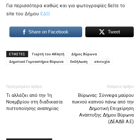
Για περισσότερα καθώς και για φωτογραφίες δείτε το
site του Δήμου
ΕΔΩ
Share on Facebook
Tweet
ΕΤΙΚΕΤΕΣ
Γιορτή του Αθλητή
Δήμος Βύρωνα
Δημοτικό Γυμναστήριο Βύρωνα
Εκδήλωση
επιτυχία
Προηγούμενο άρθρο
Επόμενο άρθρο
Τι αλλάζει από την 1η
Βύρωνας: Σύννεφα μαύρου
Νοεμβρίου στη διαδικασία
πυκνού καπνού πάνω από την
πιστοποίησης αναπηρίας
Δημοτική Επιχείρηση
Ανάπτυξης Δήμου Βύρωνα
(ΔΕΑΔΒ Α.Ε)