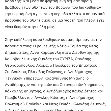
Καραλής” και μέσα σε φορτισμένη ατμόσφαιρά η
brandi
βράβευση των αθλητών του Βύρωνα που διακρίθηκαν
lyons
την περασμένη αγωνιστική περίοδο άλλα και σημαντικά
teaches
πρόσωπα του αθλητισμού, σε μια γιορτή που πλέον, έχει
you
the
γίνει θεσμός στην πόλη μας.
meaning
of
Στην εκδήλωση παραβρέθηκαν και μας τίμησαν με την
pain.
παρουσία τους: Η βουλευτής Νότιου Τομέα της Νέας
pornhun
hd
Δημοκρατίας, Άννα Καραμανλή και ο Διευθυντής της
porn
Κοινοβουλευτικής Ομάδας του ΣΥΡΙΖΑ, Θανάσης
Θεοχαρόπουλος. Ακόμα, ο Πρόεδρος του Δημοτικού
Συμβουλίου, Πλακίδας Γεώργιος, ο Αντιδήμαρχος
Τεχνικών Υπηρεσιών, Καραγιάννης Μιχάλης, ο
Αντιδήμαρχος Διοικητικών και Οικονομικών Υπηρεσιών,
Κόκκαλης Δημήτρης, ο Αντιδήμαρχος Καθαριότητος και
Περιβάλλοντος, Αγγέλης Κώστας, η Αντιδήμαρχος
Πολιτισμού Παιδείας και Νέας Γενιάς, Κλωνάρη Λεμονιά,
ο Αντιδήμαρχος Κοινωνικής Προστασίας και