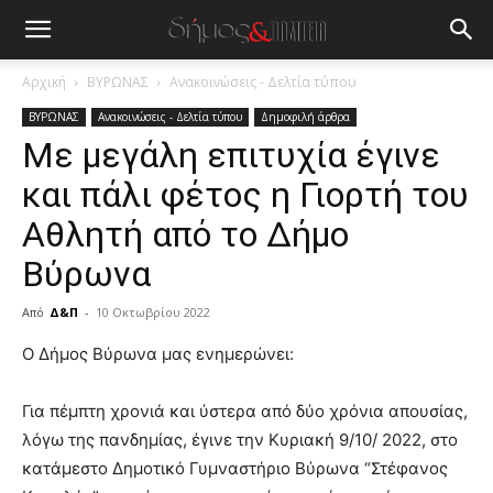
Αρχική
ΒΥΡΩΝΑΣ
Ανακοινώσεις - Δελτία τύπου
ΒΥΡΩΝΑΣ
Ανακοινώσεις - Δελτία τύπου
Δημοφιλή άρθρα
Με μεγάλη επιτυχία έγινε
και πάλι φέτος η Γιορτή του
Αθλητή από το Δήμο
Βύρωνα
Από
Δ&Π
-
10 Οκτωβρίου 2022
blonde
Ο Δήμος Βύρωνα μας ενημερώνει:
lesbians
very
Για πέμπτη χρονιά και ύστερα από δύο χρόνια απουσίας,
hot
λόγω της πανδημίας, έγινε την Κυριακή 9/10/ 2022, στο
cam
show.
κατάμεστο Δημοτικό Γυμναστήριο Βύρωνα “Στέφανος
desi
xxx