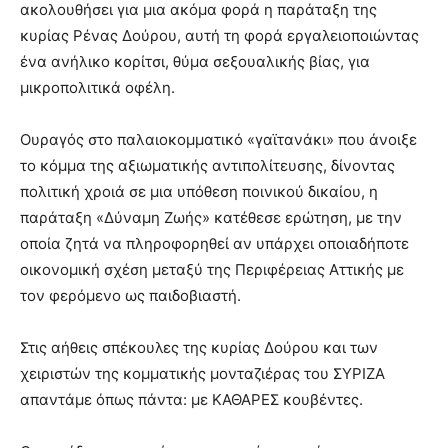
ακολουθήσει για μια ακόμα φορά η παράταξη της
you
the
κυρίας Ρένας Δούρου, αυτή τη φορά εργαλειοποιώντας
meaning
ένα ανήλικο κορίτσι, θύμα σεξουαλικής βίας, για
of
μικροπολιτικά οφέλη.
pain.
pornhun
hd
Ουραγός στο παλαιοκομματικό «γαϊτανάκι» που άνοιξε
porn
το κόμμα της αξιωματικής αντιπολίτευσης, δίνοντας
πολιτική χροιά σε μια υπόθεση ποινικού δικαίου, η
παράταξη «Δύναμη Ζωής» κατέθεσε ερώτηση, με την
οποία ζητά να πληροφορηθεί αν υπάρχει οποιαδήποτε
οικονομική σχέση μεταξύ της Περιφέρειας Αττικής με
τον φερόμενο ως παιδοβιαστή.
Στις αήθεις σπέκουλες της κυρίας Δούρου και των
χειριστών της κομματικής μονταζιέρας του ΣΥΡΙΖΑ
απαντάμε όπως πάντα: με ΚΑΘΑΡΕΣ κουβέντες.