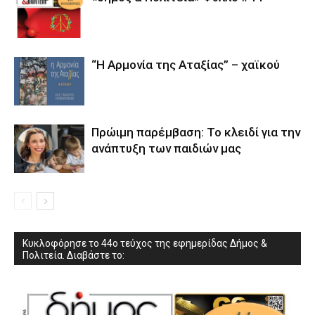
“Η Αρμονία της Αταξίας” – χαϊκού
Πρώιμη παρέμβαση: Το κλειδί για την
ανάπτυξη των παιδιών µας
Κυκλοφόρησε το 44ο τεύχος της εφημερίδας Δήμος &
Πολιτεία. Διαβάστε το: