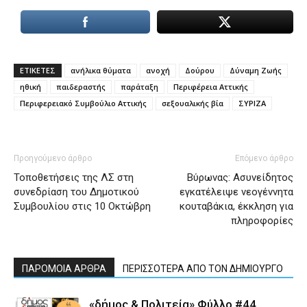
ΕΤΙΚΕΤΕΣ
ανήλικα θύματα
ανοχή
Δούρου
Δύναμη Ζωής
ηθική
παιδεραστής
παράταξη
Περιφέρεια Αττικής
Περιφερειακό Συμβούλιο Αττικής
σεξουαλικής βία
ΣΥΡΙΖΑ
Προηγούμενο άρθρο
Επόμενο άρθρο
Τοποθετήσεις της ΛΣ στη
Βύρωνας: Ασυνείδητος
συνεδρίαση του Δημοτικού
εγκατέλειψε νεογέννητα
Συμβουλίου στις 10 Οκτώβρη
κουταβάκια, έκκληση για
πληροφορίες
ΠΑΡΟΜΟΙΑ ΑΡΘΡΑ
ΠΕΡΙΣΣΟΤΕΡΑ ΑΠΟ ΤΟΝ ΔΗΜΙΟΥΡΓΟ
«δήμος & Πολιτεία» Φύλλο #44